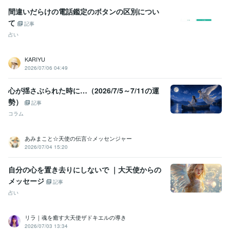
間違いだらけの電話鑑定のボタンの区別につい
て
記事
占い
KARIYU
2026/07/06 04:49
心が揺さぶられた時に…（2026/7/5～7/11の運
勢）
記事
コラム
あみまこと☆天使の伝言☆メッセンジャー
2026/07/04 15:20
自分の心を置き去りにしないで ｜大天使からの
メッセージ
記事
占い
リラ｜魂を癒す大天使ザドキエルの導き
2026/07/03 13:34