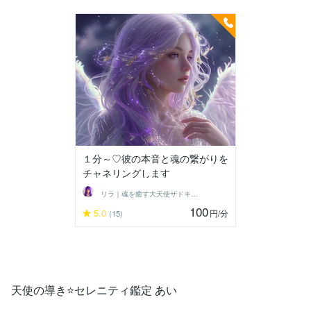
１分～♡彼の本音と魂の繋がりを
チャネリングします
リラ｜魂を癒す大天使ザドキエルの導き
100
5.0
円
/分
(15)
天使の導き⭐セレニティ鑑定 あい