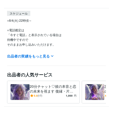
スケジュール
⟡8/4(火) 22時頃～

⟡電話鑑定は

「今すぐ電話」と表示されている場合は

待機中ですので

そのままお申し込みいただけます。

⟡ チャット鑑定も

出品者の実績をもっと見る
待機中でしたら、そのままお申し込みいただけます。

深夜帯は対応できかねる場合もございますので、

先にDMにてご連絡いただけますと幸いです。

出品者の人気サービス
⟡ テキスト鑑定や施術は、24時間いつでもお申し込みいただけます。

夜間にご依頼いただいた場合は

20分チャット♡彼の本音と恋
忘れ
翌朝以降、順番にお返事させていただく場合がございます。

の未来を視ます 復縁・片想
のご
い・複雑恋愛の彼の本音と未
れな
5.0
(17)
1,000
円
5.0
⟡ 上記以外のお時間でも、調整が可能な場合がございます。

来を大天使が導く
ルが
ご希望がありましたら、DMよりお知らせくださいね。

⟡ 通話は1分からでも大丈夫です。
