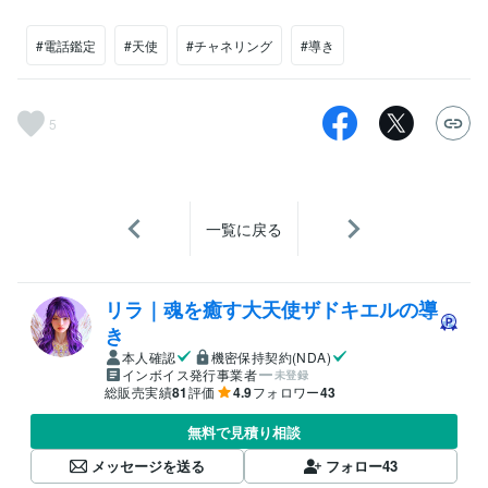
#電話鑑定
#天使
#チャネリング
#導き
5
一覧に戻る
リラ｜魂を癒す大天使ザドキエルの導
き
本人確認
機密保持契約(NDA)
インボイス発行事業者
未登録
総販売実績
81
評価
4.9
フォロワー
43
無料で見積り相談
メッセージを送る
フォロー
43