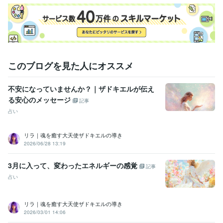
今、心に浮かんだ想いを

そのままお話しください。

みなさまとの大切なご縁を

心よりお待ちしております⋆˙⟡
経験職種
このブログを見た人にオススメ
ライフスタイル・その他 / 占い師
経験年数 : 3年
受賞歴
不安になっていませんか？｜ザドキエルが伝え
ココナラ　プラチナランク昇格／ご縁に心より感謝申し上げます⟡
る安心のメッセージ
記事
占い
ビジネス・クリエイティブツール
Excel:15年
Word:15年
Canva:2年
リラ｜魂を癒す大天使ザドキエルの導き
得意分野
2026/06/28 13:19
占い
チャネリング、霊感オラクルカード
占い、スピリチュアル
3月に入って、変わったエネルギーの感覚
記事
占い
リラ｜魂を癒す大天使ザドキエルの導き
2026/03/01 14:06