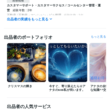
経験職種
カスタマーサポート・カスタマーサクセス / コールセンター管理・運
営
経験年数 : 2年
不動産 / 不動産・マンション・ビル管理
経験年数 : 3年
出品者の実績をもっと見る
ライフスタイル・その他 / その他
経験年数 : 10年
出品者のポートフォリオ
もっと見る
クリスマスの輝き
今すぐ、寄り添えたら☆ア
アナタの自慢
ナタのsos私が伺います。
な知識^^交
出品者の人気サービス