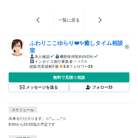
一覧に戻る
ふわりここゆらり❤️✨癒しタイム相談
室
本人確認
機密保持契約(NDA)
インボイス発行事業者
未登録
総販売実績
4
評価
5.0
フォロワー
33
無料で見積り相談
メッセージを送る
フォロー
33
スケジュール
出来るだけ入ります。☆*:.｡. .｡.:*☆

8:00から23:00迄の予定です
