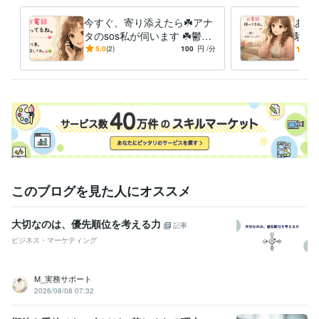
今すぐ、寄り添えたら☘️アナ
あり
タのsos私が伺います ☘️鬱、
験❣
不登校、いじめ、何気ないお
い力
5.0
(2)
100
円
/分
5.0
話もお待ちしてます☘️✨
です
このブログを見た人にオススメ
大切なのは、優先順位を考える力
記事
ビジネス・マーケティング
M_実務サポート
2026/08/08 07:32