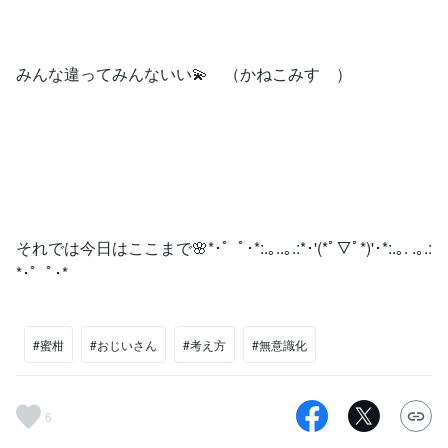
みんな違ってみんないい💫 （かねこみすゞ）
それでは今日はここまで🌸*･゜ﾟ･*:.｡..｡.:*･'(*ﾟ▽ﾟ*)'･*:.｡. .｡.:
*･゜ﾟ･*
#蜜柑
#おじいさん
#考え方
#無意識化
6