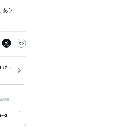
販 安心
d-17-c
未登録
ロー
0