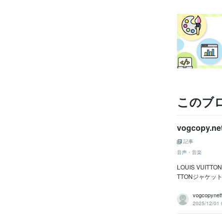
このブ
vogcopy.n
記事
音声・音楽
LOUIS VUITT
TTONジャケットコ
vogcopynet
2025/12/01 