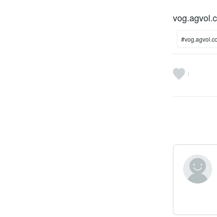
vog.agv
#vog.agvol.
1