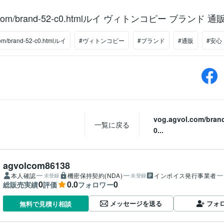
ol.com/brand-52-c0.htmlルイ ヴィトンコピー ブランド 通
com/brand-52-c0.htmlルイ
#ヴィトンコピー
#ブランド
#通販
#安心
vog.agvol.com/bran
一覧に戻る
0...
agvolcom86138
本人確認
機密保持契約(NDA)
インボイス発行事業者
未登録
未登録
0
0.0
0
総販売実績
評価
フォロワー
メッセージを送る
フォ
無料で見積り相談