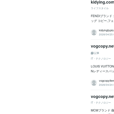
kidying.
ライフスタイル
FENDIブランド 
ッグ コピー,フェ
kidyingtypic
2026/04/25 
vogcopy.n
記事
IT・テクノロジー
LOUIS VUITT
Nレディースバッグ
vogcopyite
2026/04/24 
vogcopy.
IT・テクノロジー
MCMブランド 偽物