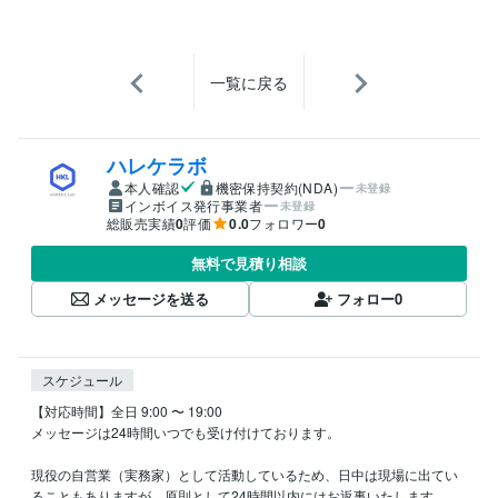
一覧に戻る
ハレケラボ
本人確認
機密保持契約(NDA)
未登録
インボイス発行事業者
未登録
総販売実績
0
評価
0.0
フォロワー
0
無料で見積り相談
メッセージを送る
フォロー
0
スケジュール
【対応時間】全日 9:00 〜 19:00

メッセージは24時間いつでも受け付けております。

現役の自営業（実務家）として活動しているため、日中は現場に出てい
ることもありますが、原則として24時間以内にはお返事いたします。
