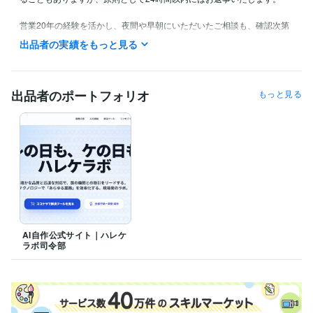
営業20年の経験を活かし、夜間や早朝にいただいたご相談も、確認次第
丁寧に対応させていただきます！
出品者の実績をもっと見る
経験職種
営業 / 法人営業
経験年数 : 22年
営業 / 営業企画
経験年数 : 20年
出品者のポートフォリオ
もっと見る
経営・マネジメント / 経営者・CEO・COO
経験年数 : 2年
経営・マネジメント / 事業企画・事業開発
経験年数 : 3年
生産・品質管理 / 生産管理
経験年数 : 2年
職歴
いすゞ自動車株式会社
2003年3月 ~ 2022年2月
独立準備期間（合同会社設立・多業種の現場経験）
2022年2月 ~ 20
23年6月
株式会社ラフテル、株式会社ネクストレベル
2023年6月 ~ 2024年6
月
AI自作公式サイト｜ハレケ
ハレケラボ
2025年9月 ~ 現在
ラボ司令部