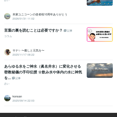
本家ユニコーンの使者桜10周年ありがとう
2026/01/31 11:02
言葉の裏を読むことは必要ですか？
記事
コラム
サナ✨ 〜癒しと元気を〜
2025/11/17 08:22
あらゆる水をご神水（眞名井水）に変化させる
密教秘儀の手印伝授 ☆飲み水や体内の水に神気
を...
記事
占い
konsan
2025/09/14 22:03