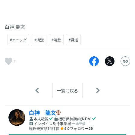
白神 龍玄
#エニシダ
#清潔
#清楚
#謙遜
7
一覧に戻る
白神 龍玄
本人確認
機密保持契約(NDA)
インボイス発行事業者
未登録
総販売実績
14
評価
5.0
フォロワー
29