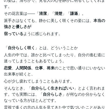
の姿は、清らかで、見る人の心を静かに明るくしてくれま
す。
その花言葉は——「
清潔
」「
清楚
」「
謙遜
」。
派手さはなくても、静かに美しく咲くその姿には、
本当の
強さと優しさが
宿っている
ように感じられます。
「
自分らしく咲く
」とは、どういうことか
人生の中では、誰かと比べてしまったり、自分の進む道に
迷ってしまうこともあるでしょう。
恋愛
、
人間関係
、
仕事
、
将来
のことで思い通りにいかない
出来事が続くと、
心が少し疲れてしまうこともあります。
そんなとき、「
自分らしく生きればいい
」とよく言われま
す。でも実際には、「
自分らしさ
」が何なのか分からなく
なっている方がほとんどです。
霊視で多くの方の人生を見てきた中で気づいたことがあり