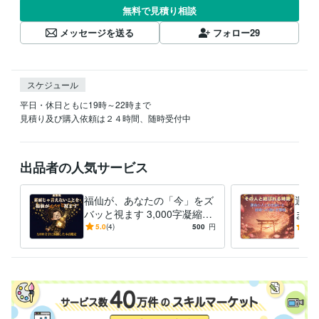
無料で見積り相談
メッセージを送る
フォロー
29
スケジュール
平日・休日ともに19時～22時まで

出品者の人気サービス
福仙が、あなたの「今」をズ
運命
バッと視ます 3,000字凝縮｜
ます
龍玄本鑑定と同じ濃さで、ズ
至る
5.0
(4)
500
円
-
(1)
バッと視ます