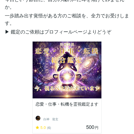
か。
一歩踏み出す覚悟がある方のご相談を、全力でお受けしま
す。
▶ 鑑定のご依頼はプロフィールページよりどうぞ
恋愛・仕事・転機を霊視鑑定ます
白神 龍玄
500
5.0
円
(6)