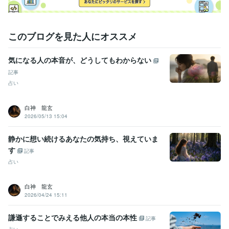
このブログを見た人にオススメ
気になる人の本音が、どうしてもわからない
記事
占い
白神 龍玄
2026/05/13 15:04
静かに想い続けるあなたの気持ち、視えていま
す
記事
占い
白神 龍玄
2026/04/24 15:11
謙遜することでみえる他人の本当の本性
記事
占い