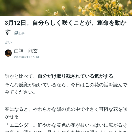
3月12日。自分らしく咲くことが、運命を動か
す
記事
占い
白神 龍玄
2026/03/11 15:13
誰かと比べて、
自分だけ取り残されている気がする
、
そんな感覚が続いているなら、今日はこの花の話を読んで
みてください。
春になると、やわらかな陽の光の中で小さく可憐な花を咲
かせる
「
エニシダ
」。鮮やかな黄色の花が枝いっぱいに広がるそ