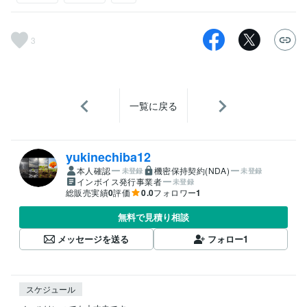
3
一覧に戻る
yukinechiba12
本人確認
機密保持契約(NDA)
未登録
未登録
インボイス発行事業者
未登録
総販売実績
0
評価
0.0
フォロワー
1
無料で見積り相談
メッセージを送る
フォロー
1
スケジュール