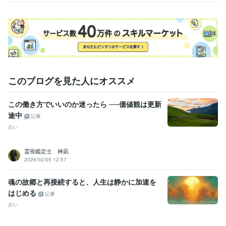
このブログを見た人にオススメ
この働き方でいいのか迷ったら ──価値観は更新
途中
記事
占い
霊視鑑定士 神凪
2026/02/05 12:57
魂の故郷と再接続すると、人生は静かに加速を
はじめる
記事
占い