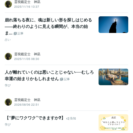
霊視鑑定士 神凪
2025/11/16 13:37
崩れ落ちる夜に、魂は新しい形を探しはじめる
――終わりのように見える瞬間が、本当の始
ま...
記事
占い
霊視鑑定士 神凪
2025/11/05 08:30
人が離れていくのは悪いことじゃない──むしろ
幸運の始まりかもしれません
記事
学び
霊視鑑定士 神凪
2026/08/06 22:51
【“夢にワクワク”できますか❓】
告知
学び