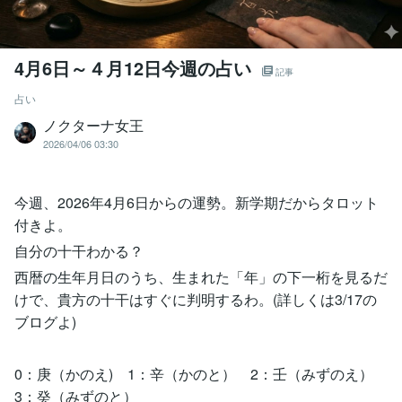
4月6日～４月12日今週の占い
記事
占い
ノクターナ女王
2026/04/06 03:30
今週、2026年4月6日からの運勢。新学期だからタロット
付きよ。
自分の十干わかる？
西暦の生年月日のうち、生まれた「年」の下一桁を見るだ
けで、貴方の十干はすぐに判明するわ。(詳しくは3/17の
ブログよ)
0：庚（かのえ) 1：辛（かのと） 2：壬（みずのえ）
3：癸（みずのと）