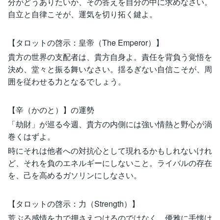
分がどうありたいか、その答えを自分の中に求めなさい。
自立と自律こそが、運気を切り拓く鍵よ。
【タロットの啓示：皇帝（The Emperor）】
貴方の世界の支配者は、貴方自身よ。責任を背負う覚悟を
決め、堂々と振る舞いなさい。揺るぎない自信こそが、周
囲を従わせる力となるでしょう。
【辛（かのと）】の運勢
「劫財」が巡る今週、貴方の内側には強い情熱と野心が渦
巻くはずよ。
時にそれは他者への対抗心として現れるかもしれないけれ
ど、それを負のエネルギーにしないこと。ライバルの存在
を、己を高めるガソリンにしなさい。
【タロットの啓示：力（Strength）】
荒ぶる感情を力で押さえつけるのではなく、優雅に手懐け