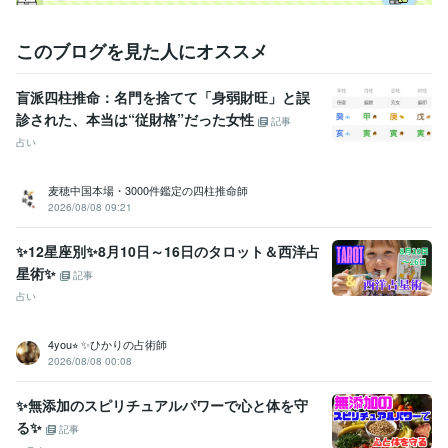
このブログを見た人にオススメ
盲派四柱推命：名門を捨てて「身弱財旺」と誤
診された、本当は“従財格”だった女性
記事
占い
麦穂中国本場・3000件鑑定の四柱推命師
2026/08/08 09:21
✨12星座別✨8月10日～16日のタロット＆西洋占
星術✨
記事
占い
4you⭐︎ ✨ひかりの占術師
2026/08/08 00:08
✨無添加のスピリチュアルパワーで心と体を守
る✨
記事