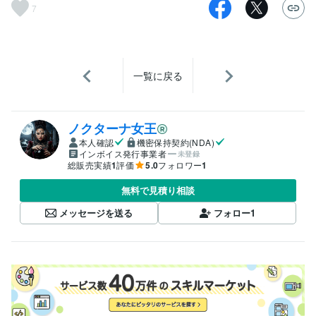
7
一覧に戻る
ノクターナ女王
本人確認
機密保持契約(NDA)
インボイス発行事業者
未登録
総販売実績
1
評価
5.0
フォロワー
1
無料で見積り相談
メッセージを送る
フォロー
1