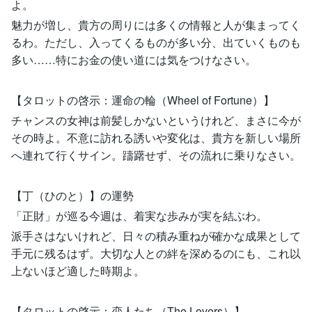
よ。
魅力が増し、貴方の周りには多くの情報と人が集まってく
るわ。ただし、入ってくるものが多い分、出ていくものも
多い……特にお金の使い道には気をつけなさい。
【タロットの啓示：運命の輪（Wheel of Fortune）】
チャンスの女神は前髪しかないというけれど、まさに今が
その時よ。不意に訪れる誘いや変化は、貴方を新しい場所
へ連れて行くサイン。躊躇せず、その流れに乗りなさい。
【丁（ひのと）】の運勢
「正財」が巡る今週は、着実な歩みが実を結ぶわ。
派手さはないけれど、日々の積み重ねが確かな成果として
手元に残るはず。大切な人との絆を深めるのにも、これ以
上ないほど適した時期よ。
【タロットの啓示：恋人たち（The Lovers）】