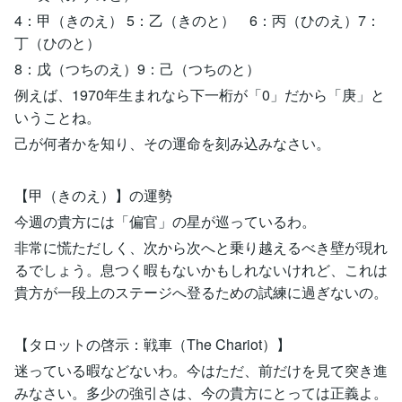
4：甲（きのえ） 5：乙（きのと） 6：丙（ひのえ）7：
丁（ひのと）
8：戊（つちのえ）9：己（つちのと）
例えば、1970年生まれなら下一桁が「0」だから「庚」と
いうことね。
己が何者かを知り、その運命を刻み込みなさい。
【甲（きのえ）】の運勢
今週の貴方には「偏官」の星が巡っているわ。
非常に慌ただしく、次から次へと乗り越えるべき壁が現れ
るでしょう。息つく暇もないかもしれないけれど、これは
貴方が一段上のステージへ登るための試練に過ぎないの。
【タロットの啓示：戦車（The Chariot）】
迷っている暇などないわ。今はただ、前だけを見て突き進
みなさい。多少の強引さは、今の貴方にとっては正義よ。