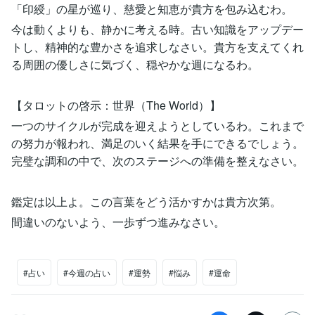
「印綬」の星が巡り、慈愛と知恵が貴方を包み込むわ。
今は動くよりも、静かに考える時。古い知識をアップデー
トし、精神的な豊かさを追求しなさい。貴方を支えてくれ
る周囲の優しさに気づく、穏やかな週になるわ。
【タロットの啓示：世界（The World）】
一つのサイクルが完成を迎えようとしているわ。これまで
の努力が報われ、満足のいく結果を手にできるでしょう。
完璧な調和の中で、次のステージへの準備を整えなさい。
鑑定は以上よ。この言葉をどう活かすかは貴方次第。
間違いのないよう、一歩ずつ進みなさい。
#占い
#今週の占い
#運勢
#悩み
#運命