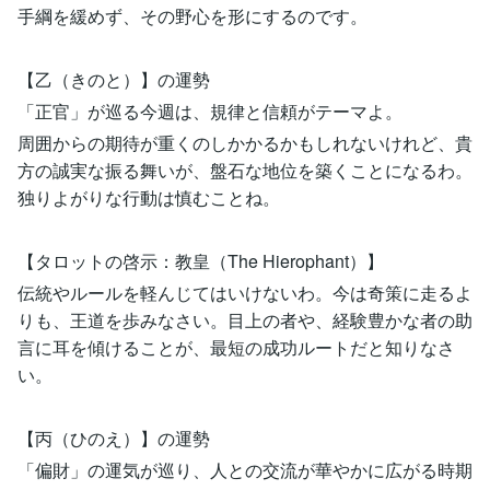
手綱を緩めず、その野心を形にするのです。
【乙（きのと）】の運勢
「正官」が巡る今週は、規律と信頼がテーマよ。
周囲からの期待が重くのしかかるかもしれないけれど、貴
方の誠実な振る舞いが、盤石な地位を築くことになるわ。
独りよがりな行動は慎むことね。
【タロットの啓示：教皇（The Hierophant）】
伝統やルールを軽んじてはいけないわ。今は奇策に走るよ
りも、王道を歩みなさい。目上の者や、経験豊かな者の助
言に耳を傾けることが、最短の成功ルートだと知りなさ
い。
【丙（ひのえ）】の運勢
「偏財」の運気が巡り、人との交流が華やかに広がる時期