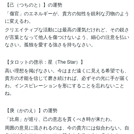
【己（つちのと）】の運勢
「傷官」のエネルギーが、貴方の知性を鋭利な刃物のよう
に変えるわ。
クリエイティブな活動には最高の運気だけれど、その鋭さ
が言葉となって他人を傷つけないよう、細心の注意を払い
なさい。孤独を愛する強さを持ちなさい。
【タロットの啓示：星（The Star）】
高い理想を掲げなさい。今はまだ遠くに見える希望でも、
貴方の才能を信じて磨き続ければ、必ずその光に手が届く
わ。インスピレーションを形にすることを忘れないこと
ね。
【庚（かのえ）】の運勢
「比肩」が巡り、己の意志を貫くべき時が来たわ。
周囲の意見に流されるのは、今の貴方には似合わない。自