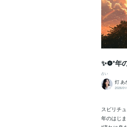
✨❁*年
占い
灯 あ
2026/01/
スピリチュ
年のはじま