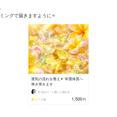
、
ミングで届きますように✧
運気の流れを整え✶˚幸運体質へ
導き導きます
灯 あかり･ﾟ⋆ 想いと流れを結ぶ鑑定士
1,500
5.0
円
(15)