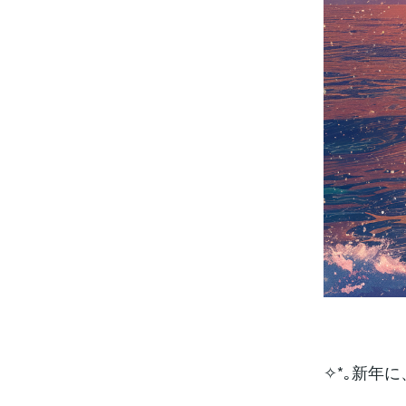
✧*｡新年