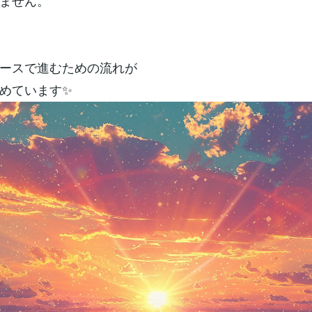
ません。
ースで進むための流れが
めています✨