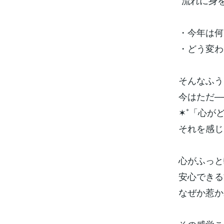
“流れに身
・今年は何
・どう変わ
そんなふう
今はただ─
✶˚「心が
それを感じる
心がふっと
安心できる
なぜか惹か