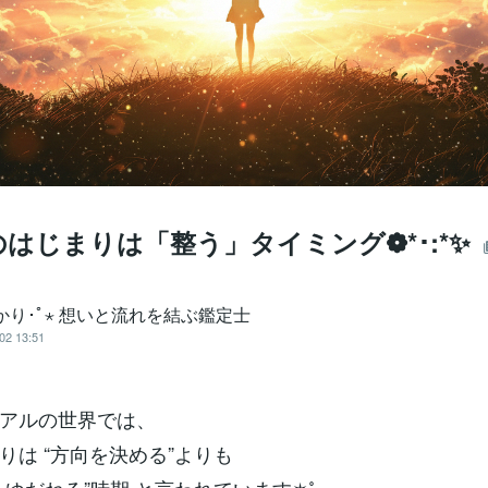
のはじまりは「整う」タイミング❁*･:*✨
かり･ﾟ⋆ 想いと流れを結ぶ鑑定士
02 13:51
アルの世界では、
りは “方向を決める”よりも