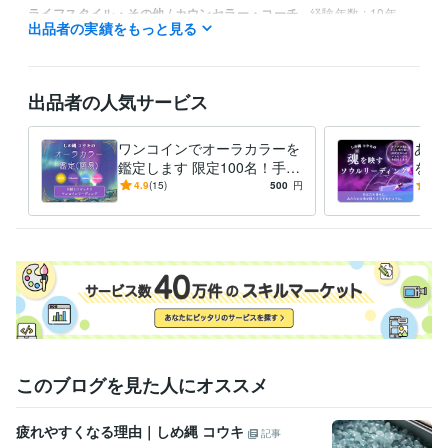
ライフスタイル・その他 / カウンセラー・コーチ
経験年数 : 10年
出品者の実績をもっと見る
ライフスタイル・その他 / アドバイザー
経験年数 : 2年
出品者の人気サービス
ワンコインでオーラカラーを
あな
鑑定します 限定100名！手軽
をお
にカラーだけを知りたい方向
あな
4.9
(15)
500
円
5.0
け
ジで
このブログを見た人にオススメ
疲れやすくなる理由｜しめ縄 コウキ
記事