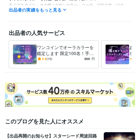
ライフスタイル・その他 / カウンセラー・コーチ
経験年数 : 10年
出品者の実績をもっと見る
ライフスタイル・その他 / アドバイザー
経験年数 : 2年
出品者の人気サービス
ワンコインでオーラカラーを
あな
鑑定します 限定100名！手軽
をお
にカラーだけを知りたい方向
あな
4.9
(15)
500
円
5.0
け
ジで
このブログを見た人にオススメ
【出品再開のお知らせ】スターシード周波回路