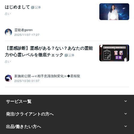
はじめまして
記事
占い
霊能者goren
2025/11/07 17:27
【霊感診断】霊感がある？ない？あなたの霊能
力や心霊レベルを徹底チェック
記事
占い
新施術公開→≪相手意識強制変化≫◆星桜龍
2025/10/30 01:07