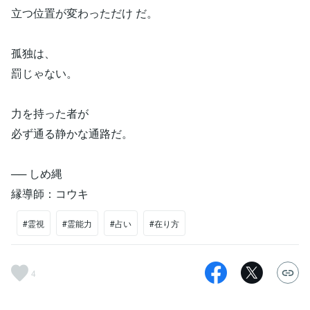
立つ位置が変わっただけ だ。
孤独は、
罰じゃない。
力を持った者が
必ず通る静かな通路だ。
── しめ縄
縁導師：コウキ
#霊視
#霊能力
#占い
#在り方
4