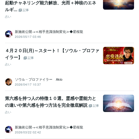
起動チャネリング能力解放、光而＋神核のエネ
ルギ...
記事
占い
新施術公開→≪相手意識強制変化≫◆星桜龍
2026/05/17 03:46
４月２０日(月)～スタート！【ソウル・プロファ
イラー】
記事
占い
ソウル・プロファイラー Akio
2026/04/17 10:37
第六感を持つ人の特徴１０選。霊感や霊能力と
の違いや第六感を持つ方法を完全徹底解説
記事
占い
新施術公開→≪相手意識強制変化≫◆星桜龍
2026/03/22 02:42