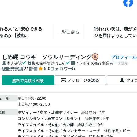
れる人”と“安心できる
眠れない夜は、魂がメ
一覧に戻る
るのか【波動...
ジを届けようとしている
しめ縄 コウキ ソウルリーディング
プロフィール
本人確認
機密保持契約(NDA)
インボイス発行事業者
未登録
21
5.0
5
総販売実績
評価
フォロワー
メッセージを送る
フォ
無料で見積り相談
ュール
平日11:00~22:00

土日祝11:00~20:00
デザイナー / 空間・店舗デザイナー
経験年数 : 4年
職種
コンサルタント / 経営コンサルタント
経験年数 : 2年
ライフスタイル・その他 / 占い師
経験年数 : 10年
ライフスタイル・その他 / カウンセラー・コーチ
経験年数 : 10年
ライフスタイル・その他 / アドバイザー
経験年数 : 2年