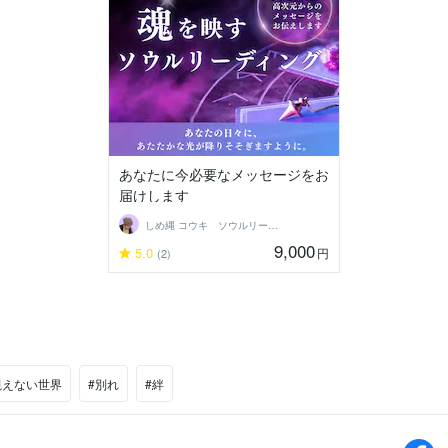
あなたに今必要なメッセージをお
届けします
しめ縄 コウキ ソウルリーディング
9,000
5.0
円
(2)
視えない世界
#別れ
#絆