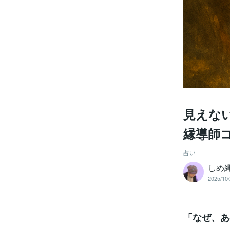
見えな
縁導師
占い
しめ
2025/10/
「なぜ、あ