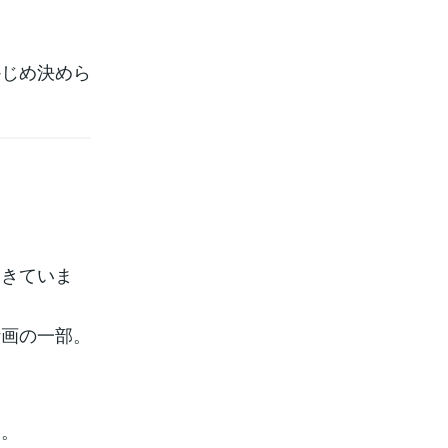
かじめ決めら
てきていま
計画の一部。
す。