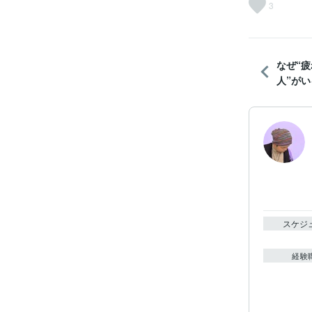
3
なぜ“疲
人”がい
スケジ
経験