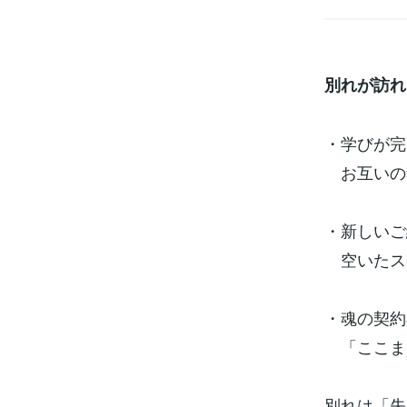
別れが訪れ
・学びが完
お互いの
・新しいご
空いたス
・魂の契約
「ここま
別れは「失