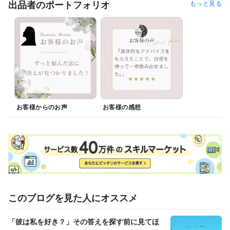
出品者のポートフォリオ
もっと見る
経験職種
事務・ビジネスサポート / 秘書
経験年数 : 17年
ライフスタイル・その他 / 占い師
経験年数 : 10年
ライフスタイル・その他 / カウンセラー・コーチ
経験年数 : 12年
受賞歴
ココナラ2025年９月　初出品
資格・検定
2級FP技能士
取得年 : 2009年
実用英語技能検定1級
取得年 : 2004年
お客様からのお声
お客様の感想
ビジネス・クリエイティブツール
WordPress:2年
Google スプレッドシート:5年
VLLO:5年
Canva:5年
得意分野
占い
◼️仕事・お金占い　
◼️恋愛占い
◼️総合鑑定
語学力
英語
ビジネスレベル
このブログを見た人にオススメ
「彼は私を好き？」その答えを探す前に見てほ