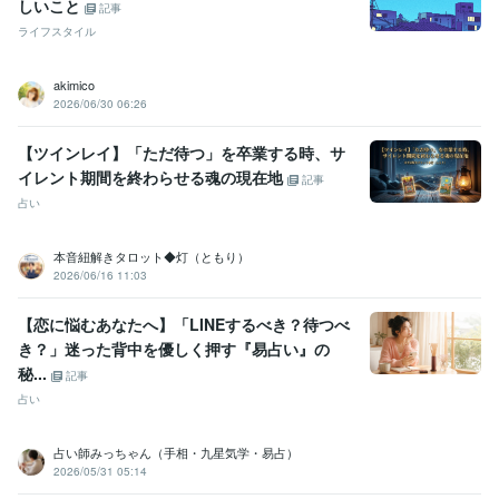
しいこと
記事
ライフスタイル
akimico
2026/06/30 06:26
【ツインレイ】「ただ待つ」を卒業する時、サ
イレント期間を終わらせる魂の現在地
記事
占い
本音紐解きタロット◆灯（ともり）
2026/06/16 11:03
【恋に悩むあなたへ】「LINEするべき？待つべ
き？」迷った背中を優しく押す『易占い』の
秘...
記事
占い
占い師みっちゃん（手相・九星気学・易占）
2026/05/31 05:14