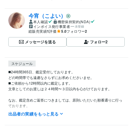
今宵（こよい）
本人確認
機密保持契約(NDA)
インボイス発行事業者
未登録
総販売実績
1
評価
5.0
フォロワー
2
メッセージを送る
フォロー
2
スケジュール
◼️24時間365日、鑑定受付しております。

どの時間帯でも遠慮なさらずにお求めくださいませ。

◼️ご依頼から12時間以内に鑑定します。

文章としてのお渡しは２４時間〜３日以内を心がけております。

なお、鑑定含めご返答につきましては、原則いただいた順番通りに行っ
ております。

(※夜分のご依頼に関するご返答は遅くなります)

出品者の実績をもっと見る
その為にご返答が遅れる場合がございますが、温かいお心でお待ちいた
だけますと幸甚に存じます。
