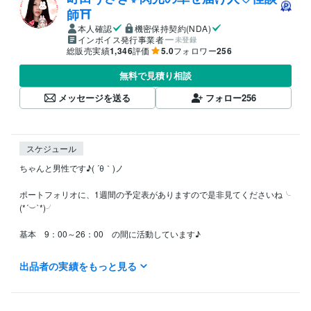
師⛩️
本人確認
機密保持契約(NDA)
インボイス発行事業者
未登録
総販売実績
1,346
評価
5.0
フォロワー
256
無料で見積り相談
メッセージを送る
フォロー
256
スケジュール
ちゃんと男性です♪( ´θ｀)ノ

ポートフォリオに、1週間の予定表がありますので是非見てくださいね╰
(*´︶`*)╯

基本　9：00～26：00　の間に活動しています♪

"自分の苦しいことは､

出品者の実績をもっと見る
        人を見捨てていい理由にはならない！"

この言葉は、わたしが心に刻む言葉です。
