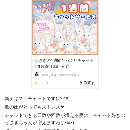
うさぎの1週間たっぷりチャット
✨❣️超寄り添います
町田うさぎ✨閃光の幸せ届け人♡怪談師⛩️
5,000
5.0
円
(1)
新テキストチャットです(#^.^#)
数の圧がとってもストレス❤
チャットできる日数や回数が増える度に、チャット好きの
うさぎちゃんが増えますね(;´･ω･)