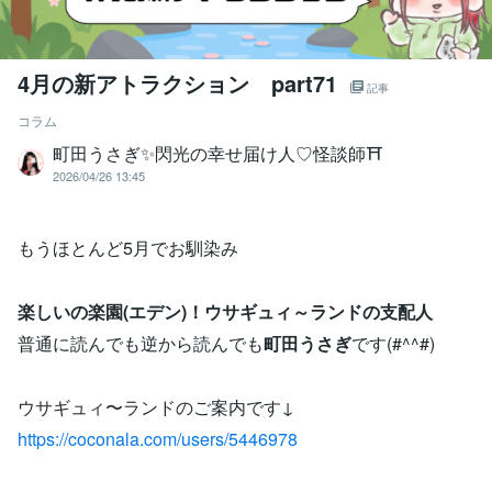
4月の新アトラクション part71
記事
コラム
町田うさぎ✨閃光の幸せ届け人♡怪談師⛩️
2026/04/26 13:45
もうほとんど5月でお馴染み
楽しいの楽園(エデン)！ウサギュィ～ランドの支配人
普通に読んでも逆から読んでも
町田うさぎ
です(#^^#)
ウサギュィ〜ランドのご案内です↓
https://coconala.com/users/5446978