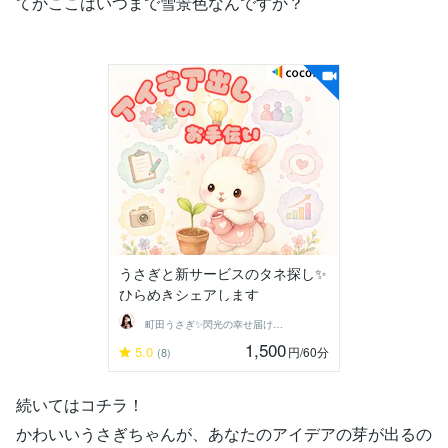
てかここはいつまで雪景色なんですか？
うさぎと新サービスのタネ探し✨
ひらめきシェアします
町田うさぎ✨閃光の幸せ届け人♡怪談師⛩️
1,500
5.0
円
/60分
(8)
続いてはコチラ！
かわいいうさぎちゃんが、あなたのアイデアの芽が出るの