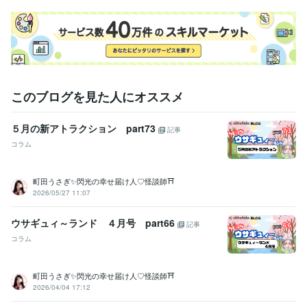
人事 / 人材開発・人材育成・研修
経験年数 : 10年
職歴
癒しの聞き上手
2014年12月 ~ 現在
あなたの楽園（エデン）ウサギュィ〜ランド
2025年5月 ~ 現在
自宅で副業
2025年5月 ~ 現在
受賞歴
このブログを見た人にオススメ
2025年６月末にココナラ初出品、同年8月にプラチナランクに
2025
年10月、販売件数100件達成！
2026年2月、販売件数500件達成！
５月の新アトラクション part73
記事
2026年5月、販売件数1000件達成！
コラム
資格・検定
介護福祉士
取得年 : 2014年
町田うさぎ✨閃光の幸せ届け人♡怪談師⛩️
ケアマネジャー（介護支援専門員）
取得年 : 2019年
2026/05/27 11:07
ビジネス・クリエイティブツール
ウサギュィ～ランド ４月号 part66
Excel:10年
Google スプレッドシート:10年
Google ドキュメント:10年
記事
Word:10年
ChatGPT:1年
Adobe Premiere Pro:1年
コラム
DaVinci Resolve:1年
Canva:5年
その他ツール
町田うさぎ✨閃光の幸せ届け人♡怪談師⛩️
2026/04/04 17:12
話を聞く才能:99年