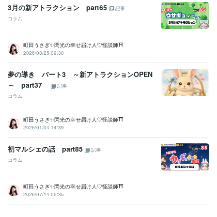
得意分野
3月の新アトラクション part65
記事
悩み相談・カウンセリング
●プロの聞き上手
●介護職１５年以上、
コラム
管理職も経験しました
●職場の人間関係、いじめ、パワハラなど
●怪
談蒐集家
占い
●タロット・オラクルカードを使用した占い
町田うさぎ✨閃光の幸せ届け人♡怪談師⛩️
2026/03/25 09:30
学歴
国立うさぎ高等学校
2010年3月 ~ 2014年3月
夢の導き パート3 ～新アトラクションOPEN
有名AIコンサル
2025年5月 ~ 現在
～ part37
記事
コラム
町田うさぎ✨閃光の幸せ届け人♡怪談師⛩️
2026/01/04 14:39
初マルシェの話 part85
記事
コラム
町田うさぎ✨閃光の幸せ届け人♡怪談師⛩️
2026/07/14 05:35