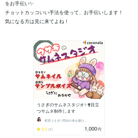
をお手伝い✨
チョットカッコいい手法を使って、お手伝いします！
気になる方は見に来てよね！
うさぎのサムネスタジオ✨❣️目立
つサムネ制作します
町田うさぎ✨閃光の幸せ届け人♡怪談師⛩️
1,000
5.0
円
(1)