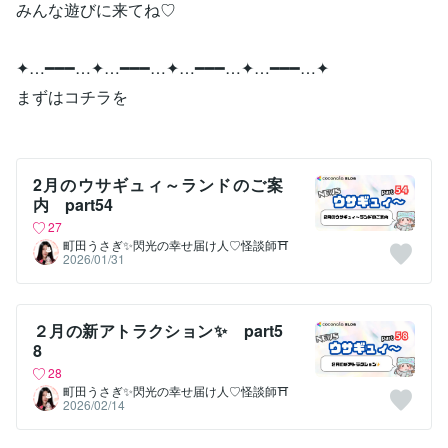
みんな遊びに来てね♡
✦…━━━…✦…━━━…✦…━━━…✦…━━━…✦
まずはコチラを
2月のウサギュィ～ランドのご案
内 part54
27
町田うさぎ✨閃光の幸せ届け人♡怪談師⛩️
2026/01/31
２月の新アトラクション✨ part5
8
28
町田うさぎ✨閃光の幸せ届け人♡怪談師⛩️
2026/02/14