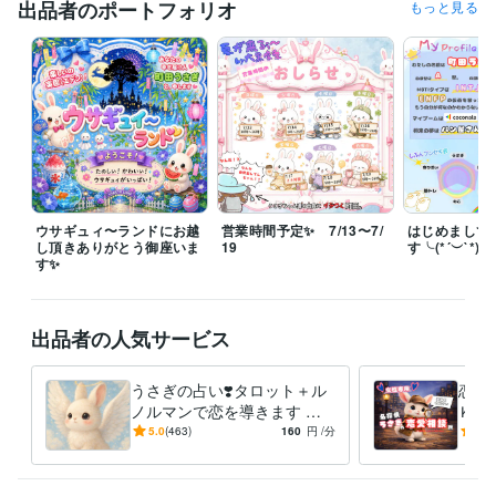
社会人や人間をやっているとツラいツラい毎日です

出品者のポートフォリオ
もっと見る
わたしだってあなただって…

だからコソわたしはこの言葉を刻み､見捨てません

あなたの幸せがわたしの活力です

笑顔をたくさん生み出す為にわたしは何度だって！

世の不条理に立ち向かいます！

　Why don’t you’re best?

　何故ベストを尽くさないのか？

ウサギュィ〜ランドにお越
営業時間予定✨ 7/13〜7/
はじめまして
し頂きありがとう御座いま
19
す╰(*´︶`*)╯
　i believe in dreams

す✨
　私は夢を信じる！

ウぉおおおおおおおおおお！！！！！

出品者の人気サービス
などと常に考えているイタいオタクです仲良くしてくださいね✨

うさぎの占い❣️タロット＋ル
恋愛
　〜毎日待機中〜

ノルマンで恋を導きます 恋
Ｋ！
人/復縁/未来/複雑愛/片想い…
女性
5.0
(463)
160
円
/分
5.0
あなたの恋を応援します✨
復縁
経験職種
人事 / 評価・報酬
経験年数 : 10年