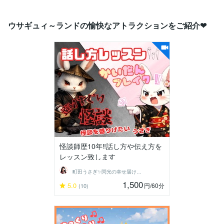
ウサギュィ～ランドの愉快なアトラクションをご紹介❤
怪談師歴10年‼️話し方や伝え方を
レッスン致します
町田うさぎ✨閃光の幸せ届け人♡怪談師⛩️
1,500
5.0
円
/60分
(10)