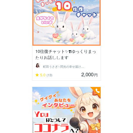
10往復チャット✨❣️ゆっくりまっ
たりお話しします
町田うさぎ✨閃光の幸せ届け人♡怪談師⛩️
2,000
5.0
円
(13)