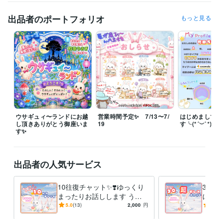
この言葉は、わたしが心に刻む言葉です。

社会人や人間をやっているとツラいツラい毎日です

出品者のポートフォリオ
もっと見る
わたしだってあなただって…

だからコソわたしはこの言葉を刻み､見捨てません

あなたの幸せがわたしの活力です

笑顔をたくさん生み出す為にわたしは何度だって！

世の不条理に立ち向かいます！

　Why don’t you’re best?

　何故ベストを尽くさないのか？

ウサギュィ〜ランドにお越
営業時間予定✨ 7/13〜7/
はじめまして
し頂きありがとう御座いま
19
す╰(*´︶`*)╯
　i believe in dreams

す✨
　私は夢を信じる！

ウぉおおおおおおおおおお！！！！！

出品者の人気サービス
などと常に考えているイタいオタクです仲良くしてくださいね✨

10往復チャット✨❣️ゆっくり
30
　〜毎日待機中〜

まったりお話しします うさ
に向
ぎとチャット✨話し相手/雑
レス
5.0
(13)
2,000
円
5.0
談/相談/愚痴/恋愛/オタ活
み/
経験職種