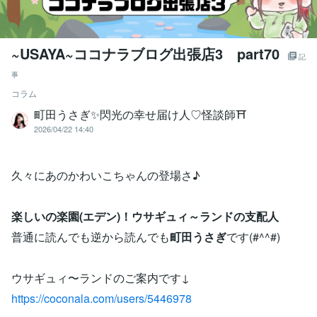
~USAYA~ココナラブログ出張店3 part70
記
事
コラム
町田うさぎ✨閃光の幸せ届け人♡怪談師⛩️
2026/04/22 14:40
久々にあのかわいこちゃんの登場さ♪
楽しいの楽園(エデン)！ウサギュィ～ランドの支配人
普通に読んでも逆から読んでも
町田うさぎ
です(#^^#)
ウサギュィ〜ランドのご案内です↓
https://coconala.com/users/5446978