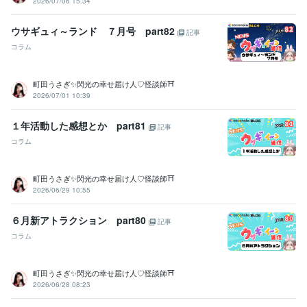
2026/07/06 15:34
話を聞く才能:99年
得意分野
ウサギュィ～ランド ７月号 part82
記事
悩み相談・カウンセリング
●プロの聞き上手
●介護職１５年以上、
コラム
管理職も経験しました
●職場の人間関係、いじめ、パワハラなど
●怪
談蒐集家
占い
●タロット・オラクルカードを使用した占い
町田うさぎ✨閃光の幸せ届け人♡怪談師⛩️
2026/07/01 10:39
学歴
国立うさぎ高等学校
2010年3月 ~ 2014年3月
１年活動した感想とか part81
記事
有名AIコンサル
2025年5月 ~ 現在
コラム
町田うさぎ✨閃光の幸せ届け人♡怪談師⛩️
2026/06/29 10:55
６月新アトラクション part80
記事
コラム
町田うさぎ✨閃光の幸せ届け人♡怪談師⛩️
2026/06/28 08:23