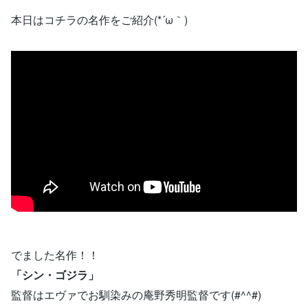
本日はコチラの名作をご紹介(*´ω｀)
でました名作！！
「シン・ゴジラ」
監督はエヴァでお馴染みの庵野秀明監督です(#^^#)