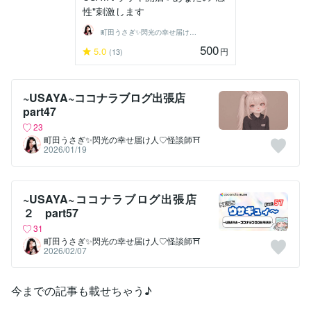
性"刺激します
町田うさぎ✨閃光の幸せ届け人♡怪談師⛩️
500
5.0
円
(13)
~USAYA~ココナラブログ出張店
part47
23
町田うさぎ✨閃光の幸せ届け人♡怪談師⛩️
2026/01/19
~USAYA~ココナラブログ出張店
２ part57
31
町田うさぎ✨閃光の幸せ届け人♡怪談師⛩️
2026/02/07
今までの記事も載せちゃう♪