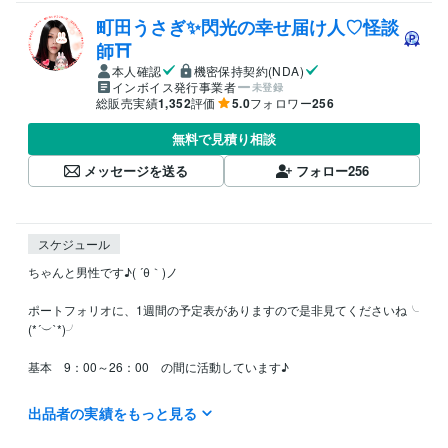
町田うさぎ✨閃光の幸せ届け人♡怪談
師⛩️
本人確認
機密保持契約(NDA)
インボイス発行事業者
未登録
総販売実績
1,352
評価
5.0
フォロワー
256
無料で見積り相談
メッセージを送る
フォロー
256
スケジュール
ちゃんと男性です♪( ´θ｀)ノ

ポートフォリオに、1週間の予定表がありますので是非見てくださいね╰
(*´︶`*)╯

基本　9：00～26：00　の間に活動しています♪

"自分の苦しいことは､

出品者の実績をもっと見る
        人を見捨てていい理由にはならない！"
