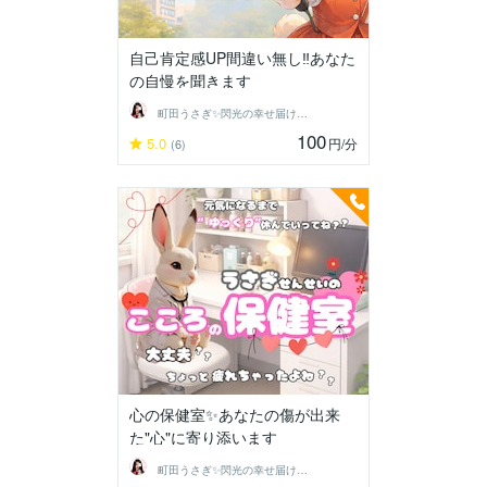
自己肯定感UP間違い無し‼️あなた
の自慢を聞きます
町田うさぎ✨閃光の幸せ届け人♡怪談師⛩️
100
5.0
円
/分
(6)
心の保健室✨あなたの傷が出来
た"心"に寄り添います
町田うさぎ✨閃光の幸せ届け人♡怪談師⛩️