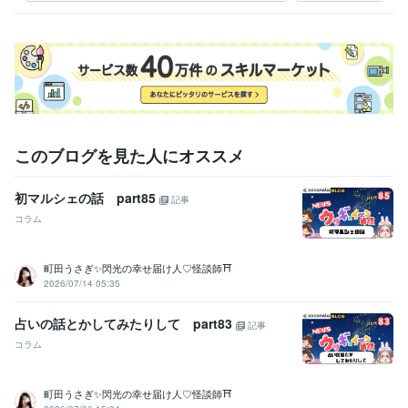
人事 / 評価・報酬
経験年数 : 10年
人事 / 人材開発・人材育成・研修
経験年数 : 10年
職歴
癒しの聞き上手
2014年12月 ~ 現在
あなたの楽園（エデン）ウサギュィ〜ランド
2025年5月 ~ 現在
自宅で副業
2025年5月 ~ 現在
受賞歴
このブログを見た人にオススメ
2025年６月末にココナラ初出品、同年8月にプラチナランクに
2025
年10月、販売件数100件達成！
2026年2月、販売件数500件達成！
初マルシェの話 part85
記事
2026年5月、販売件数1000件達成！
コラム
資格・検定
介護福祉士
取得年 : 2014年
町田うさぎ✨閃光の幸せ届け人♡怪談師⛩️
ケアマネジャー（介護支援専門員）
取得年 : 2019年
2026/07/14 05:35
ビジネス・クリエイティブツール
占いの話とかしてみたりして part83
Excel:10年
Google スプレッドシート:10年
Google ドキュメント:10年
記事
Word:10年
ChatGPT:1年
Adobe Premiere Pro:1年
コラム
DaVinci Resolve:1年
Canva:5年
その他ツール
町田うさぎ✨閃光の幸せ届け人♡怪談師⛩️