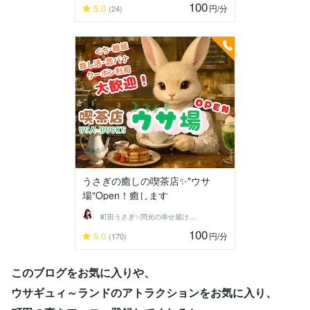
100
5.0
円
/分
(24)
うさぎの癒しの喫茶店✨"ウサ
場"Open！癒します
町田うさぎ✨閃光の幸せ届け人♡怪談師⛩️
100
5.0
円
/分
(170)
このブログをお気に入りや、
ウサギュィ～ランドのアトラクションをお気に入り、