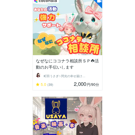
なぜなにココナラ相談所ＳＰ☘️活
動のお手伝いします
町田うさぎ✨閃光の幸せ届け人♡怪談師⛩️
2,000
5.0
円
/90分
(39)