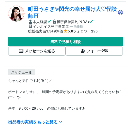
町田うさぎ✨閃光の幸せ届け人♡怪談
師⛩️
本人確認
機密保持契約(NDA)
インボイス発行事業者
未登録
総販売実績
1,349
評価
5.0
フォロワー
256
無料で見積り相談
メッセージを送る
フォロー
256
スケジュール
ちゃんと男性です♪( ´θ｀)ノ

ポートフォリオに、1週間の予定表がありますので是非見てくださいね╰
(*´︶`*)╯

基本　9：00～26：00　の間に活動しています♪

"自分の苦しいことは､

出品者の実績をもっと見る
        人を見捨てていい理由にはならない！"
