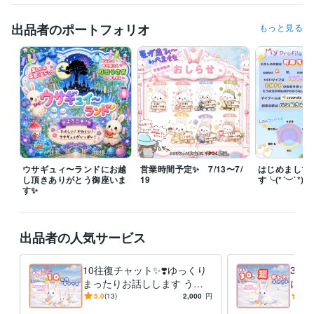
この言葉は、わたしが心に刻む言葉です。

社会人や人間をやっているとツラいツラい毎日です

出品者のポートフォリオ
もっと見る
わたしだってあなただって…

だからコソわたしはこの言葉を刻み､見捨てません

あなたの幸せがわたしの活力です

笑顔をたくさん生み出す為にわたしは何度だって！

世の不条理に立ち向かいます！

　Why don’t you’re best?

　何故ベストを尽くさないのか？

ウサギュィ〜ランドにお越
営業時間予定✨ 7/13〜7/
はじめまして
し頂きありがとう御座いま
19
す╰(*´︶`*)╯
　i believe in dreams

す✨
　私は夢を信じる！

ウぉおおおおおおおおおお！！！！！

出品者の人気サービス
などと常に考えているイタいオタクです仲良くしてくださいね✨

10往復チャット✨❣️ゆっくり
30
　〜毎日待機中〜

まったりお話しします うさ
に向
ぎとチャット✨話し相手/雑
レス
5.0
(13)
2,000
円
5.0
談/相談/愚痴/恋愛/オタ活
み/
経験職種