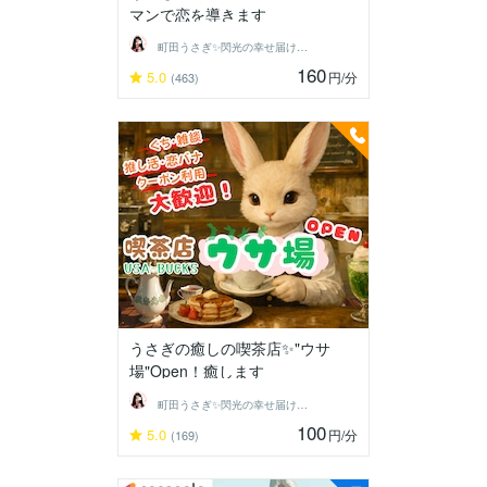
マンで恋を導きます
町田うさぎ✨閃光の幸せ届け人♡怪談師⛩️
160
5.0
円
/分
(463)
うさぎの癒しの喫茶店✨"ウサ
場"Open！癒します
町田うさぎ✨閃光の幸せ届け人♡怪談師⛩️
100
5.0
円
/分
(169)