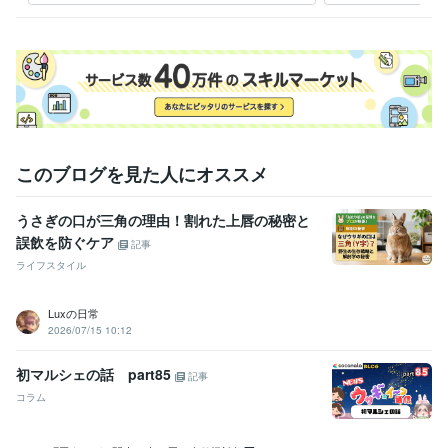
人事 / 評価・報酬
経験年数 : 10年
人事 / 人材開発・人材育成・研修
経験年数 : 10年
職歴
癒しの聞き上手
2014年12月 ~ 現在
あなたの楽園（エデン）ウサギュィ〜ランド
2025年5月 ~ 現在
自宅で副業
2025年5月 ~ 現在
受賞歴
このブログを見た人にオススメ
2025年６月末にココナラ初出品、同年8月にプラチナランクに
2025
年10月、販売件数100件達成！
2026年2月、販売件数500件達成！
うさぎの口が三角の理由！割れた上唇の秘密と
2026年5月、販売件数1000件達成！
誤飲を防ぐケア
記事
資格・検定
ライフスタイル
介護福祉士
取得年 : 2014年
ケアマネジャー（介護支援専門員）
取得年 : 2019年
Luxの日常
2026/07/15 10:12
ビジネス・クリエイティブツール
Excel:10年
Google スプレッドシート:10年
Google ドキュメント:10年
初マルシェの話 part85
記事
Word:10年
ChatGPT:1年
Adobe Premiere Pro:1年
DaVinci Resolve:1年
Canva:5年
コラム
その他ツール