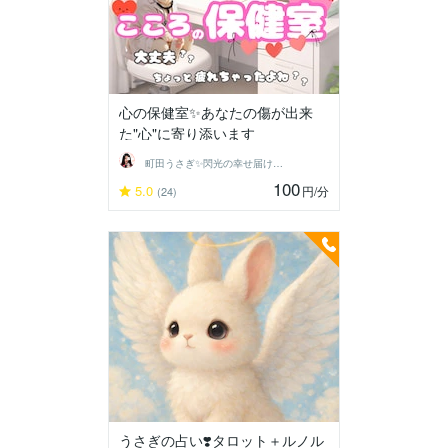
心の保健室✨あなたの傷が出来
た"心"に寄り添います
町田うさぎ✨閃光の幸せ届け人♡怪談師⛩️
100
5.0
円
/分
(24)
うさぎの占い❣️タロット＋ルノル