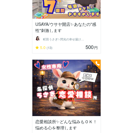
USAYA/ウサヤ開店✨あなたの"感
性"刺激します
町田うさぎ✨閃光の幸せ届け人♡怪談師⛩️
500
5.0
円
(13)
恋愛相談所✨どんな悩みもＯＫ！
悩める心を整理します