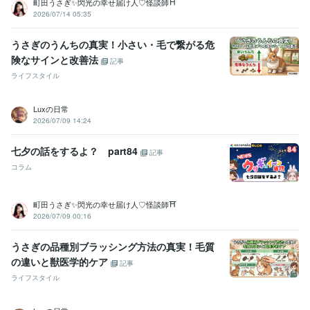
町田うさぎ✨閃光の幸せ届け人♡怪談師⛩️
話を聞く才能:99年
2026/07/14 05:35
得意分野
悩み相談・カウンセリング
●プロの聞き上手
●介護職１５年以上、
うさぎのうんちの真実！小さい・毛で繋がる危
管理職も経験しました
●職場の人間関係、いじめ、パワハラなど
●怪
険なサインと改善法
記事
談蒐集家
ライフスタイル
占い
●タロット・オラクルカードを使用した占い
Luxの日常
学歴
2026/07/09 14:24
国立うさぎ高等学校
2010年3月 ~ 2014年3月
有名AIコンサル
2025年5月 ~ 現在
七夕の話をするよ？ part84
記事
コラム
町田うさぎ✨閃光の幸せ届け人♡怪談師⛩️
2026/07/09 00:16
うさぎの品種別ブラッシング方法の真実！毛質
の違いと獣医学的ケア
記事
ライフスタイル