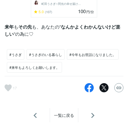
町田うさぎ✨閃光の幸せ届け人♡怪談師⛩️
100
5.0
円
/分
(107)
来年
も
その先
も、あなたの”
なんかよくわかんないけど楽
しい
”の為に♡
#うさぎ
#うさぎのいる暮らし
#今年もお世話になりました。
#来年もよろしくお願いします。
17
一覧に戻る