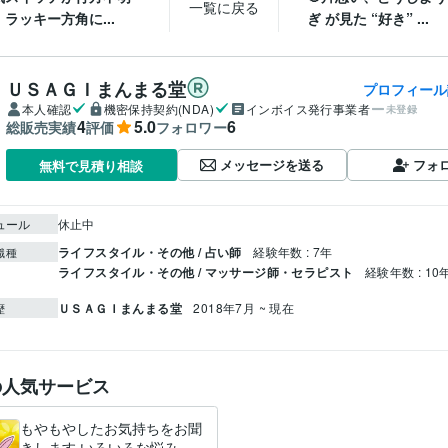
一覧に戻る
ラッキー方角に...
ぎ が見た “好き” ...
ＵＳＡＧＩまんまる堂
プロフィール
本人確認
機密保持契約(NDA)
インボイス発行事業者
未登録
4
5.0
6
総販売実績
評価
フォロワー
メッセージを送る
フォ
無料で見積り相談
ュール
休止中
ライフスタイル・その他 / 占い師
経験年数 : 7年
職種
ライフスタイル・その他 / マッサージ師・セラピスト
経験年数 : 10
ＵＳＡＧＩまんまる堂
2018年7月 ~ 現在
歴
の人気サービス
もやもやしたお気持ちをお聞
きします いろいろな悩みか