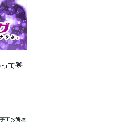
って🌟
は宇宙お餅屋