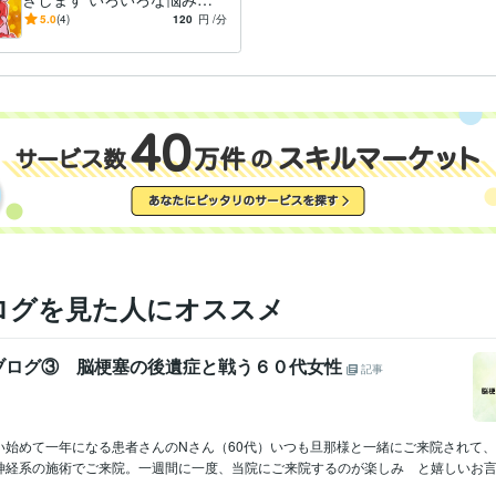
ら、もやもやしてしまうあな
5.0
(4)
120
円
/分
たのために
ログを見た人にオススメ
ブログ③ 脳梗塞の後遺症と戦う６０代女性
記事
い始めて一年になる患者さんのNさん（60代）いつも旦那様と一緒にご来院されて
神経系の施術でご来院。一週間に一度、当院にご来院するのが楽しみ と嬉しいお言葉を