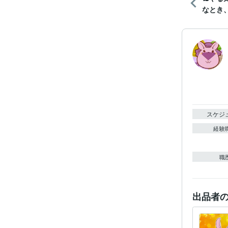
なとき、
スケジ
経験
職
出品者