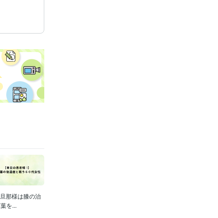
、旦那様は膝の治
...