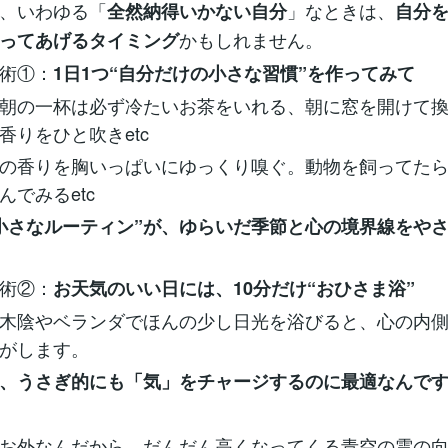
、いわゆる「
」なときは、
全然納得いかない自分
自分
かもしれません。
ってあげるタイミング
り術①：
1日1つ“自分だけの小さな習慣”を作ってみて
朝の一杯は必ず冷たいお茶をいれる、朝に窓を開けて
香りをひと吹きetc
の香りを胸いっぱいにゆっくり嗅ぐ。動物を飼ってたら
んでみるetc
小さなルーティン”が、ゆらいだ季節と心の境界線をや
り術②：
お天気のいい日には、10分だけ“おひさま浴”
木陰やベランダでほんの少し日光を浴びると、心の内
がします。
、うさぎ的にも「気」をチャージするのに最適なんで
お外なんだから、だんだん高くなってくる青空の雲の