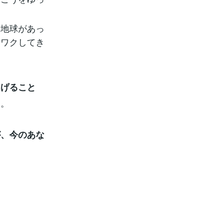
つ地球があっ
クワクしてき
あげること
夫。
が、今のあな
！