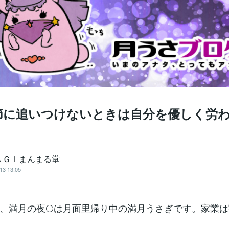
節に追いつけないときは自分を優しく労わ
ＡＧＩまんまる堂
13 13:05
、満月の夜🌕は月面里帰り中の満月うさぎです。家業