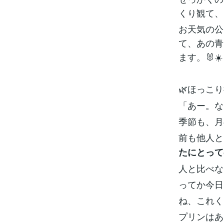
くり観て、
お天気の公
て、あの青
ます。🐰☀️
🌿ほっこ
「あー。な
季節も、月
前も他人と
たにとって
人と比べな
ってか今日
ね、これく
プリンはあ