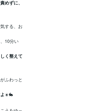
を責めずに、
換気する、お
、10分い
さしく整えて
側がふわっと
☀️🐇
すよ
向こうをゆっ