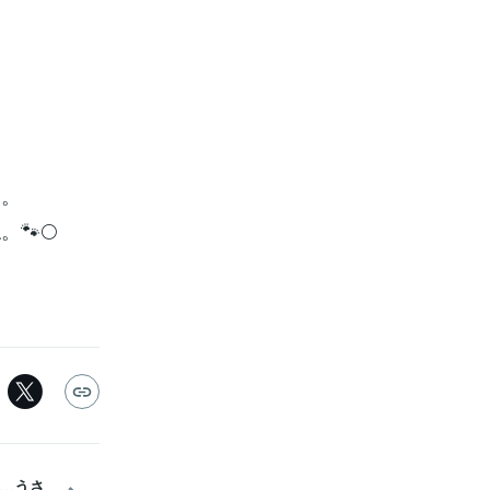
す。
🐾🌕
う…うさ