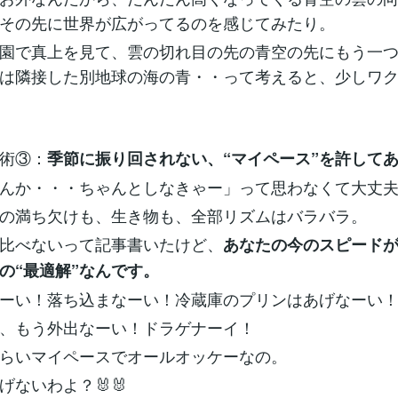
その先に世界が広がってるのを感じてみたり。
園で真上を見て、雲の切れ目の先の青空の先にもう一
は隣接した別地球の海の青・・って考えると、少しワ
り術③：
季節に振り回されない、“マイペース”を許して
んか・・・ちゃんとしなきゃー」って思わなくて大丈
の満ち欠けも、生き物も、全部リズムはバラバラ。
比べないって記事書いたけど、
あなたの今のスピード
の“最適解”なんです。
ーい！落ち込まなーい！冷蔵庫のプリンはあげなーい
、もう外出なーい！ドラゲナーイ！
らいマイペースでオールオッケーなの。
げないわよ？🐰🐰