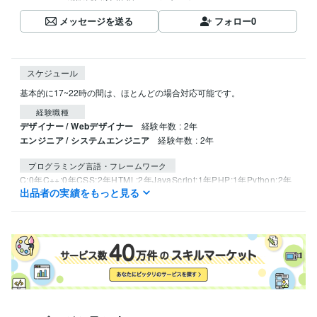
メッセージを送る
フォロー
0
スケジュール
基本的に17~22時の間は、ほとんどの場合対応可能です。
経験職種
デザイナー / Webデザイナー
経験年数 : 2年
エンジニア / システムエンジニア
経験年数 : 2年
プログラミング言語・フレームワーク
C:0年
C++:0年
CSS:2年
HTML:2年
JavaScript:1年
PHP:1年
Python:2年
出品者の実績をもっと見る
MySQL:0年
ビジネス・クリエイティブツール
Wix:0年
WordPress:0年