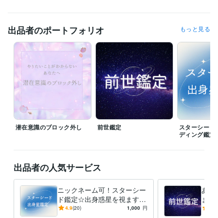
ライフスタイル・その他 / 占い師
経験年数 : 3年
資格・検定
出品者のポートフォリオ
もっと見る
2級FP技能士
取得年 : 2019年
小学校教諭免許
取得年 : 2017年
世界遺産検定1級
取得年 : 2023年
世界遺産検定2級
取得年 : 2023年
3級FP技能士
取得年 : 2019年
プログラミング言語・フレームワーク
CSS:3年
ビジネス・クリエイティブツール
WordPress:6年
弥生会計:5年
Canva:4年
CLIP STUDIO PAINT:3年
潜在意識のブロック外し
前世鑑定
スターシード
ディング鑑定
得意分野
占い
霊視透視リーディングによる前世鑑定
スターシード☆出身星鑑
定
エーテルコードカット・やり方伝授
出品者の人気サービス
悩み相談・カウンセリング
現実創造 引き寄せの法則 潜在意識 
ツイ
ンレイ・ソウルメイトと出会う
ニックネーム可！スターシー
あな
ド鑑定☆出身惑星を視ます
ます
語学力
あなたの魂が親しみを感じる
ら前
4.9
(20)
1,000
円
5.0
英語
日常会話レベル
星のエネルギーを読み取りま