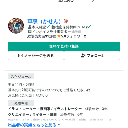
華泉（かせん）
本人確認
機密保持契約(NDA)
インボイス発行事業者
未登録
総販売実績
31
評価
5.0
フォロワー
2
無料で見積り相談
メッセージを送る
フォロー
2
スケジュール
平日11時～0時頃

基本的に対応可能ですのでいつでもご連絡くださいね。

お気軽にご相談ください♪
経験職種
イラストレーター・漫画家 / イラストレーター
経験年数 : 3年
クリエイター / ライター・編集
経験年数 : 6年
Webサービス・制作 / Webコンテンツ企画・編集
経験年数 : 6年
出品者の実績をもっと見る
事務・ビジネスサポート / 事務（一般事務）
経験年数 : 3年