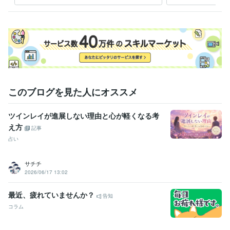
中国語
日常会話レベル
す
このブログを見た人にオススメ
ツインレイが進展しない理由と心が軽くなる考
え方
記事
占い
サチチ
2026/06/17 13:02
最近、疲れていませんか？
告知
コラム