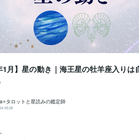
6年1月】星の動き｜海王星の牡羊座入りは
事
oha⭐タロットと星読みの鑑定師
04 05:28
。