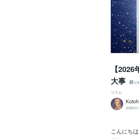
【202
大事
記
コラム
Kot
2026/01/
こんにちは