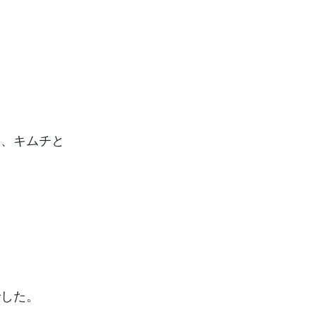
て、キムチと
。
でした。