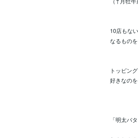
（↑月牡牛
10店もな
なるものを
トッピング
好きなのを
「明太バタ