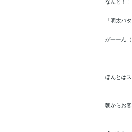
なんと！！
「明太バタ
がーーん（
ほんとはス
朝からお客