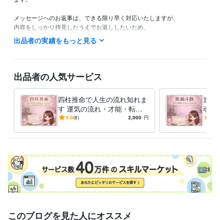
メッセージへのお返事は、できる限り早く対応いたしますが、

内容をしっかり拝見したうえでお返ししたいため、

少しお時間をいただく場合がございます。

出品者の実績をもっと見る
どうかご理解いただけますと幸いです

ご縁を大切に、心を込めてお応えさせていただきます。

出品者の人気サービス
四柱推命で人生の流れ知れま
進む
す 運気の流れ・才能・転機
魂の
を丁寧に鑑定します
示す
5.0
(8)
2,000
円
5.0
の羅
経験職種
ライフスタイル・その他 / 占い師
経験年数 : 4年
ライフスタイル・その他 / 講師・インストラクター
経験年数 : 4年
ライフスタイル・その他 / カウンセラー・コーチ
経験年数 : 4年
職歴
伝蜜ヒーリング＆占術オフィス（個人事業）
1999年3月 ~ 現在
20
20年3月 ~ 現在
このブログを見た人にオススメ