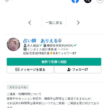
一覧に戻る
占い師 ありえる
本人確認
機密保持契約(NDA)
インボイス発行事業者
未登録
総販売実績
132
評価
5.0
フォロワー
27
無料で見積り相談
メッセージを送る
フォロー
27
スケジュール
ご連絡・待機時間について

接客中やセッション対応中、睡眠中は即答なご返信できませんが、

それ以外の時間帯は基本的にいつでもご依頼・ご相談を受け付けており
ます。
