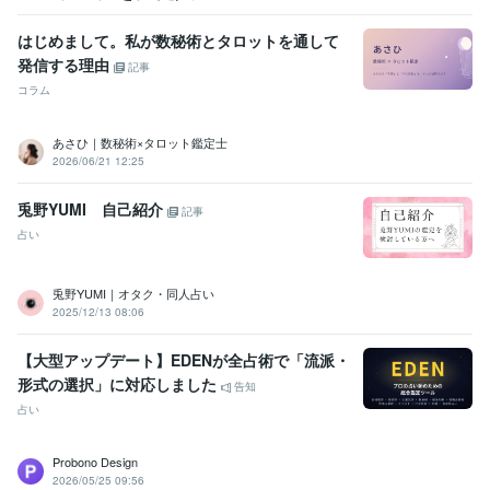
はじめまして。私が数秘術とタロットを通して
発信する理由
記事
コラム
あさひ｜数秘術×タロット鑑定士
2026/06/21 12:25
兎野YUMI 自己紹介
記事
占い
兎野YUMI｜オタク・同人占い
2025/12/13 08:06
【大型アップデート】EDENが全占術で「流派・
形式の選択」に対応しました
告知
占い
Probono Design
2026/05/25 09:56