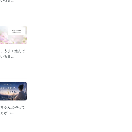
ど、うまく進んで
る貴...
にちゃんとやって
がい...