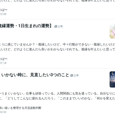
つば〜
12:46
復縁運勢・1日生まれの運勢】
記事
ように感じていませんか？・復縁したいけど、中々行動ができない・復縁したいけ
たいけど、どのように進んだら良いかわからないそれでも、復縁を叶えたいと思ってい
つば〜
07:18
くいかない時に、見直したい3つのこと
記事
かうまくいかない」仕事も頑張っている。人間関係にも気を遣っている。自分なり
に、「どうしてこんなに疲れるんだろう」「このままでいいのかな」「何かを変えた方
添い迷いを整理する月流波動判断
02:33