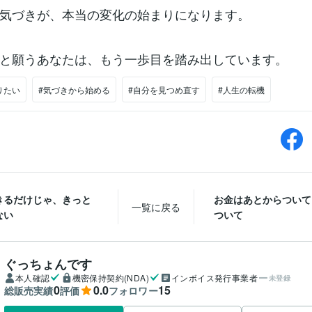
気づきが、本当の変化の始まりになります。
と願うあなたは、もう一歩目を踏み出しています。
りたい
#気づきから始める
#自分を見つめ直す
#人生の転機
きるだけじゃ、きっと
お金はあとからついて
一覧に戻る
ない
ついて
ぐっちょんです
本人確認
機密保持契約(NDA)
インボイス発行事業者
未登録
0
0.0
15
総販売実績
評価
フォロワー