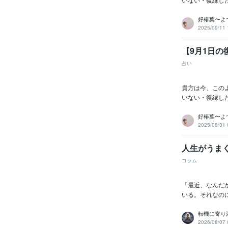
好椿葉〜よ
2025/09/11 
【9月1日の
占い
貴方は今、この
いない・復縁し
好椿葉〜よ
2025/08/31 
人生がうま
コラム
「最近、なんだ
いる。それなの
転機に寄り
2026/08/07 