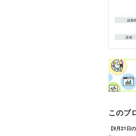
経験
資格・
このブ
【9月21日
占い