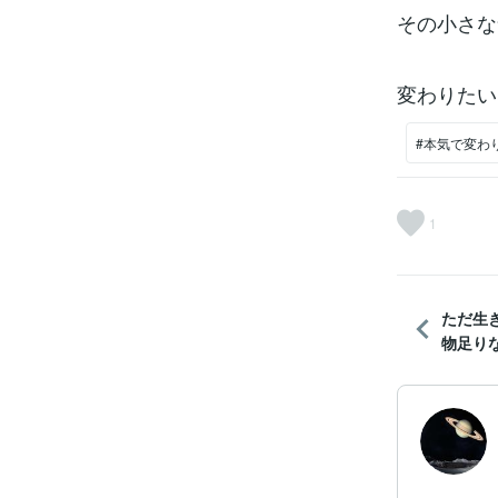
その小さな
変わりたい
#本気で変わ
1
ただ生
物足り