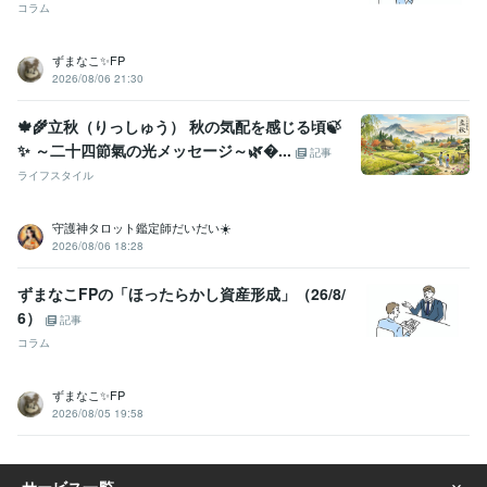
コラム
ずまなこ✨FP
2026/08/06 21:30
🍁🌾立秋（りっしゅう） 秋の気配を感じる頃🍃
✨ ～二十四節氣の光メッセージ～🌿...
記事
ライフスタイル
守護神タロット鑑定師だいだい☀️
2026/08/06 18:28
ずまなこFPの「ほったらかし資産形成」（26/8/
6）
記事
コラム
ずまなこ✨FP
2026/08/05 19:58