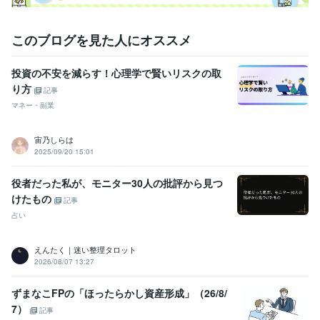
このブログを見た人にオススメ
投資の不安を減らす！心理学で賢いリスクの取
り方
記事
マネー・副業
宙乃しらは
2025/09/20 15:01
役者だった私が、モニター30人の批評から見つ
けたもの
記事
占い
えんたく｜迷い整理タロット
2026/08/07 13:27
ずまなこFPの「ほったらかし資産形成」（26/8/
7）
記事