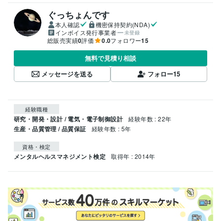
ぐっちょんです
本人確認
機密保持契約(NDA)
インボイス発行事業者
未登録
総販売実績
0
評価
0.0
フォロワー
15
無料で見積り相談
メッセージを送る
フォロー
15
経験職種
研究・開発・設計 / 電気・電子制御設計
経験年数 : 22年
生産・品質管理 / 品質保証
経験年数 : 5年
資格・検定
メンタルヘルスマネジメント検定
取得年 : 2014年