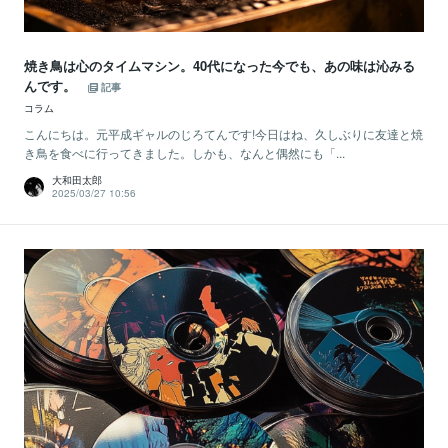
焼き鳥は心のタイムマシン。40代になった今でも、あの味は沁みる
んです。
記事
コラム
こんにちは。元平成ギャルのじろてんです!今日はね、久しぶりに友達と焼
き鳥を食べに行ってきました。しかも、なんと偶然にも「...
大和田太郎
2025/03/27 10:56