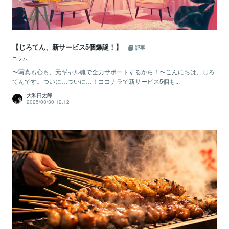
【じろてん、新サービス5個爆誕！】
記事
コラム
〜写真も心も、元ギャル魂で全力サポートするから！〜こんにちは、じろ
てんです。ついに…ついに…！ココナラで新サービス5個も...
大和田太郎
2025/03/30 12:12