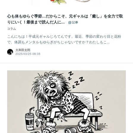
心も体もゆらぐ季節…だからこそ、元ギャルは「癒し」を全力で取
りにいく！最後まで読んだ人に...
記事
コラム
こんにちは！平成元ギャルじろてんです。最近、季節の変わり目と花粉
で、体調もメンタルもゆらぎがちじゃないですか？わたしもこ...
大和田太郎
2025/03/25 08:35