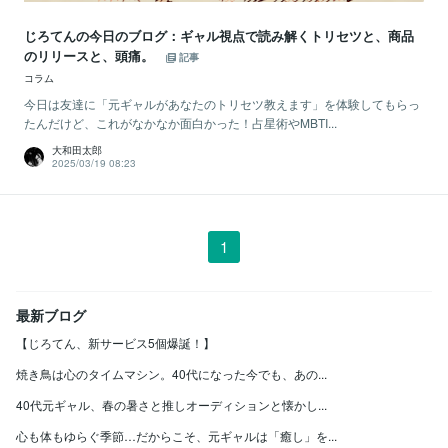
じろてんの今日のブログ：ギャル視点で読み解くトリセツと、商品
のリリースと、頭痛。
記事
コラム
今日は友達に「元ギャルがあなたのトリセツ教えます」を体験してもらっ
たんだけど、これがなかなか面白かった！占星術やMBTI...
大和田太郎
2025/03/19 08:23
1
最新ブログ
【じろてん、新サービス5個爆誕！】
焼き鳥は心のタイムマシン。40代になった今でも、あの...
40代元ギャル、春の暑さと推しオーディションと懐かし...
心も体もゆらぐ季節…だからこそ、元ギャルは「癒し」を...