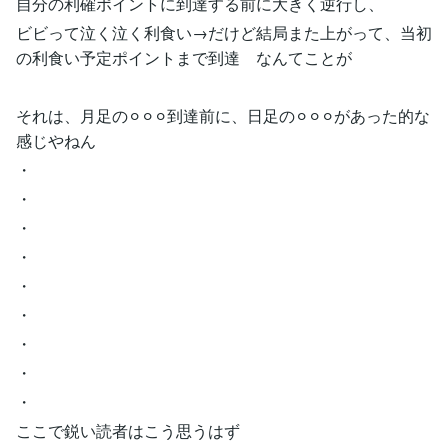
自分の利確ポイントに到達する前に大きく逆行し、
ビビって泣く泣く利食い→だけど結局また上がって、当初
の利食い予定ポイントまで到達 なんてことが
それは、月足の⚪︎⚪︎⚪︎到達前に、日足の⚪︎⚪︎⚪︎があった的な
感じやねん
・
・
・
・
・
・
・
・
・
ここで鋭い読者はこう思うはず