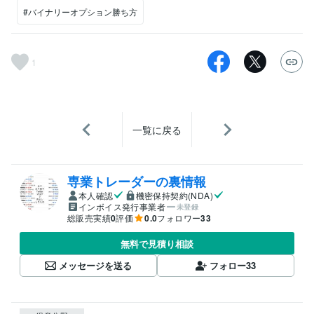
#バイナリーオプション勝ち方
1
一覧に戻る
専業トレーダーの裏情報
本人確認
機密保持契約(NDA)
インボイス発行事業者
未登録
総販売実績
0
評価
0.0
フォロワー
33
無料で見積り相談
メッセージを送る
フォロー
33