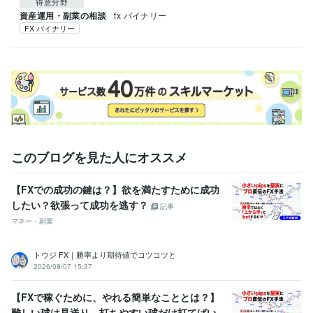
得意分野
資産運用・副業の相談
fx バイナリー
FX バイナリー
このブログを見た人にオススメ
【FXでの成功の鍵は？】欲を満たすために成功
したい？欲張って成功を逃す？
記事
マネー・副業
トウジ FX｜勝率より期待値でコツコツと
2026/08/07 15:37
【FXで稼ぐために、やれる簡単なこととは？】
難しい球は見送り、打ちやすい球だけ打てばい