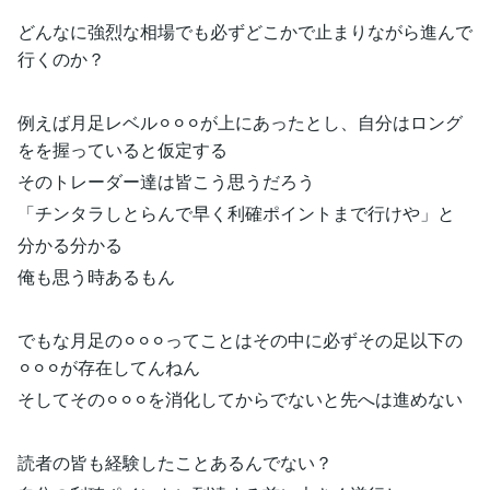
どんなに強烈な相場でも必ずどこかで止まりながら進んで
行くのか？
例えば月足レベル⚪︎⚪︎⚪︎が上にあったとし、自分はロング
をを握っていると仮定する
そのトレーダー達は皆こう思うだろう
「チンタラしとらんで早く利確ポイントまで行けや」と
分かる分かる
俺も思う時あるもん
でもな月足の⚪︎⚪︎⚪︎ってことはその中に必ずその足以下の
⚪︎⚪︎⚪︎が存在してんねん
そしてその⚪︎⚪︎⚪︎を消化してからでないと先へは進めない
読者の皆も経験したことあるんでない？