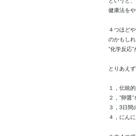
というと、
健康法をや
４つほどや
のかもしれ
”化学反応
とりあえず
１，伝統的
２，”卵醤
３，3日間
４，にんに