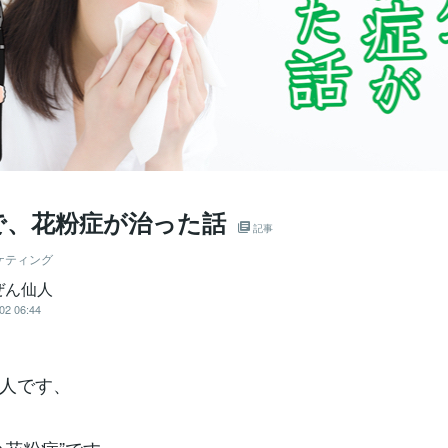
で、花粉症が治った話
記事
ケティング
ぜん仙人
02 06:44
人です、