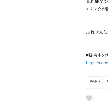
花粉症が”
※リンクが
ぷれぜん仙
■提供中の
https://co
#花粉症
3