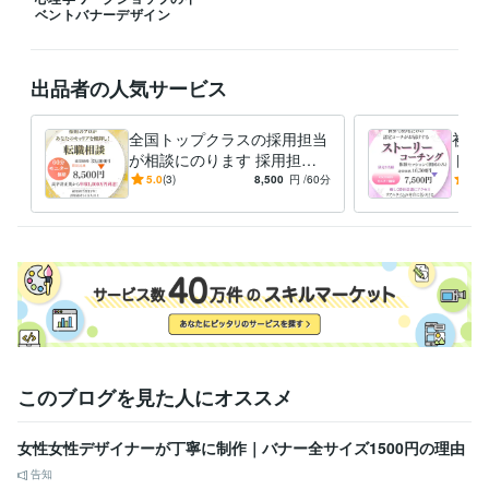
ベントバナーデザイン
学歴
産業能率大学
2019年3月 ~ 2021年2月
語学力
出品者の人気サービス
英語
日常会話レベル
全国トップクラスの採用担当
初回
が相談にのります 採用担当1
トー
7年、高卒非正規年収250万
心が
5.0
(3)
8,500
円
/60分
5.0
円から1000万円突破
き合
う。
このブログを見た人にオススメ
女性女性デザイナーが丁寧に制作｜バナー全サイズ1500円の理由
告知