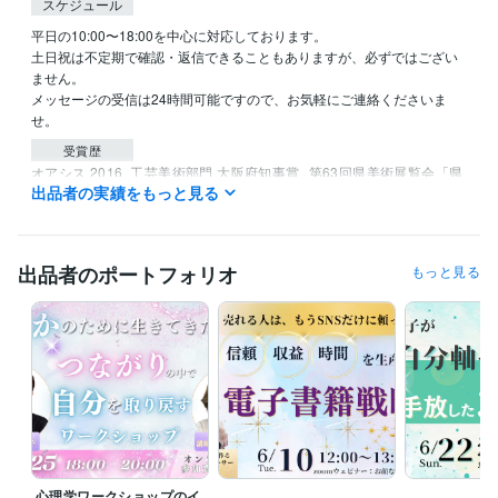
スケジュール
平日の10:00〜18:00を中心に対応しております。

土日祝は不定期で確認・返信できることもありますが、必ずではござい
ません。

メッセージの受信は24時間可能ですので、お気軽にご連絡くださいま
せ。
受賞歴
オアシス 2016  工芸美術部門 大阪府知事賞
第63回県美術展覧会「県
出品者の実績をもっと見る
展2022」特賞
世界連邦ポスター・作品展 地区優秀賞
A Bridge to Ja
panese Art審査員特別賞
モナコ・日本芸術祭2016 「藝術創造賞」
資格・検定
出品者のポートフォリオ
もっと見る
キャリアコンサルタント
取得年 : 2023年
衛生管理者
取得年 : 2021年
秘書技能検定準1級
取得年 : 2018年
知的財産管理技能検定
取得年 : 2016年
TOEIC
取得年 : 2021年
ビジネス・クリエイティブツール
Excel:20年
Google スプレッドシート:10年
Google ドキュメント:10年
Keynote:10年
Numbers:10年
Pages:10年
PowerPoint:14年
Vrew:2年
Canva:1年
心理学ワークショップのイ