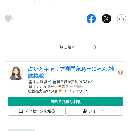
3
一覧に戻る
占いとキャリア専門家あーにゃん 雑
誌掲載
本人確認
機密保持契約(NDA)
インボイス発行事業者
未登録
総販売実績
27
評価
5.0
フォロワー
1
無料で見積り相談
メッセージを送る
フォロー
1