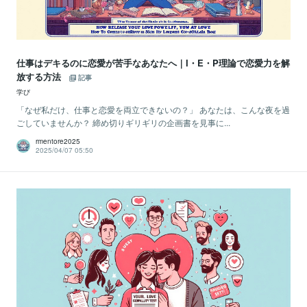
仕事はデキるのに恋愛が苦手なあなたへ｜I・E・P理論で恋愛力を解
放する方法
記事
学び
「なぜ私だけ、仕事と恋愛を両立できないの？」 あなたは、こんな夜を過
ごしていませんか？ 締め切りギリギリの企画書を見事に...
rmentore2025
2025/04/07 05:50