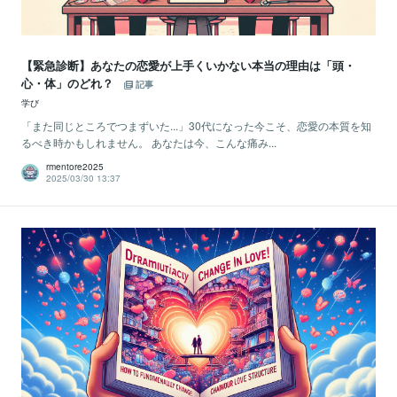
【緊急診断】あなたの恋愛が上手くいかない本当の理由は「頭・
心・体」のどれ？
記事
学び
「また同じところでつまずいた...」30代になった今こそ、恋愛の本質を知
るべき時かもしれません。 あなたは今、こんな痛み...
rmentore2025
2025/03/30 13:37