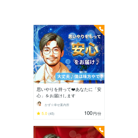
思いやりを持って❤️あなたに「安
心」をお届けします
かず☆幸せ案内所
100
5.0
円
/分
(45)