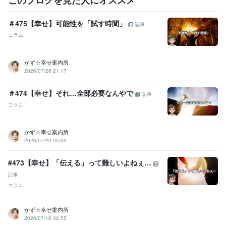
このブログを見た人にオススメ
職歴
＃475【幸せ】可能性を「試す時間」
美容室勤務
2000年3月 ~ 現在
記事
店長就任
2000年3月 ~ 2005年2月
コラム
ヨーロッパ留学
2005年3月 ~ 2005年9月
美容室創業
2006年2月 ~ 現在
かず☆幸せ案内所
研修講師
2000年3月 ~ 現在
2026/07/28 21:17
美容室2店舗目出店
2010年11月 ~ 現在
美容室3店舗目出店
2012年2月 ~ 現在
＃474【幸せ】それ…全部必要なんやで
記事
FC展開
2010年3月 ~ 現在
執筆活動
2022年9月 ~ 2022年10月
2022年12月 ~ 2023年2月
コラム
心理カウンセラー
2023年3月 ~ 現在
ココナラ相談員
2023年7月 ~ 現在
かず☆幸せ案内所
2026/07/20 05:03
受賞歴
Amazonkindleにて電子書籍2冊目出版
Amazonkindleにて電子書籍1
#473【幸せ】「伝える」って難しいよねぇ…
冊目出版
研修講師開始
人気者の「聞く力」
「幸せ」って何なん？
☆令和版　美容室攻略マニュアル
イキイキ社員が育つ「3つの方
記事
法」
幸せのロードマップ（ワークシート）
なぜか好かれる人　なぜ
コラム
か嫌われる人
「変わりたい」と考えてる人へ
心が楽になる意識　〜
51対49〜
続・人気者の「聞く力」
うまいこといかのはあんたのせ
かず☆幸せ案内所
いや
電話相談で「選ばれる人になる！」
2026/07/16 02:55