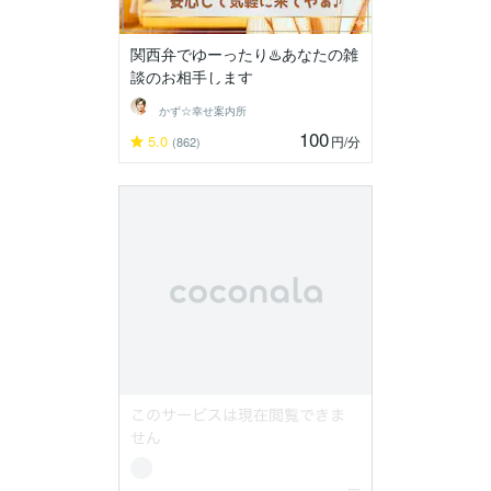
関西弁でゆーったり♨️あなたの雑
談のお相手します
かず☆幸せ案内所
100
5.0
円
/分
(862)