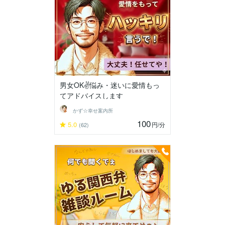
男女OK✌️悩み・迷いに愛情もっ
てアドバイスします
かず☆幸せ案内所
100
5.0
円
/分
(62)