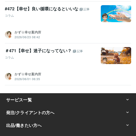
ビジネス・クリエイティブツール
#472【幸せ】良い循環になるといいな
記事
Excel:20年
Word:20年
PowerPoint:20年
WordPress:3年
PowerDirector:10年
Canva:0年
コラム
得意分野
かず☆幸せ案内所
悩み相談・カウンセリング
⭐️雑談・相談・世間話し
⭐️これまでのご
2026/06/23 08:42
相談について
⭐️人間関係
⭐️ネガティブ・マイナス思考
⭐️愛情もって
安心をお届け
⭐️AB型双子座の見方・捉え方・考え方
⭐️たくさんの失
＃471【幸せ】迷子になってない？
敗経験が僕の引き出し
⭐️自分の長所・強みを活かす考え方
⭐️人生を
記事
豊かに！コーチングメニュー各種
⭐️ゆるーい関西弁講座
コラム
雑談
相談
世間話
自己肯定感
自信
ネガティブ
マイナス思考
電話相談
コーチング
住まい・美容・生活相談
⭐️男女、髪のお悩みにお答えします
⭐️美容
かず☆幸せ案内所
室の過ごし方
⭐️美容師と楽しく雑談
2026/06/01 06:35
#美容師
#美容室
#髪のお悩み
#ヘアケア
#シャンプー選び
#コミュニケーション
#電話相談
#ビデオチャット