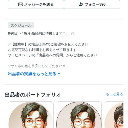
メッセージを送る
フォロー
396
スケジュール
8/9(日)・10(月)断続的に待機しますm(__)m

✅【離席中】の場合はDMでご要望をお伝えください

お電話可能なお時間をお伝えさせて頂きます

サービスページの「出品者への質問」からご連絡ください

✅サムネの色を目安にしてください☺️

　・オールジャンルで話す関西弁で雑談は「黄色」

出品者の実績をもっと見る
　・思いやりを感じて安心したい時は「青」

　・優しく愛ある（厳しい？）アドバイスが必要な時は「赤」

✅ご要望頂ければ深夜・早朝も可能です

出品者のポートフォリオ
もっと見る
（DMでお問い合わせください）

✅ブログ書いてます

（2026年1月現在　約470記事）

✅コンテンツ一覧になります↓
