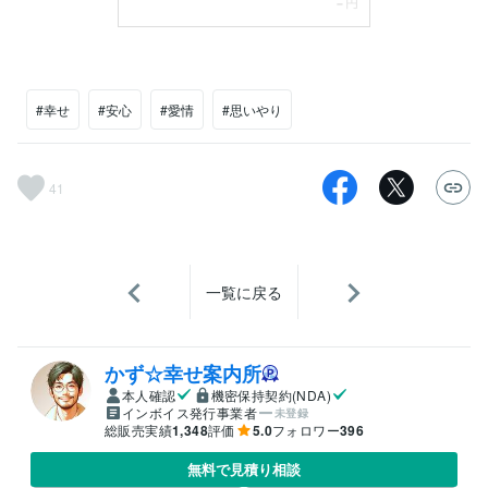
#幸せ
#安心
#愛情
#思いやり
41
一覧に戻る
かず☆幸せ案内所
本人確認
機密保持契約(NDA)
インボイス発行事業者
未登録
総販売実績
1,348
評価
5.0
フォロワー
396
無料で見積り相談