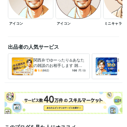
https://coconala.com/blogs/524717/628046

ーーーーーーーーーーーーーーー

⭐️関西弁に抵抗があればおっしゃってください。

アイコン
アイコン
ミニキャラ
　標準語でがんばってみます^_^

⭐️事前にお名前・ニックネーム等教えて

　頂けるとお話ししやすいと思います

出品者の人気サービス
　僕の事は「かず」「かずくん」など

　呼びやすいよう呼んで頂ければと思います

関西弁でゆーったり♨️あなた
思い
⭐️敬語・タメ口等　ご希望をおっしゃってください

の雑談のお相手します 雑
「安
談・相談・お試し…何でもO
安の
5.0
(862)
100
円
/分
5.0
⭐️その他ご質問等ございましたら

K☘️一緒に心温まる時間にし
てや
　お気軽にメッセージ頂ければと思います

よ〜
で✨
よろしくお願いします✨
経験職種
経営・マネジメント / 経営者・CEO・COO
経験年数 : 25年
人事 / 人材開発・人材育成・研修
経験年数 : 22年
ライフスタイル・その他 / 美容師・ネイリスト・美容家
経験年数 : 3
6年
ライフスタイル・その他 / カウンセラー・コーチ
経験年数 : 2年