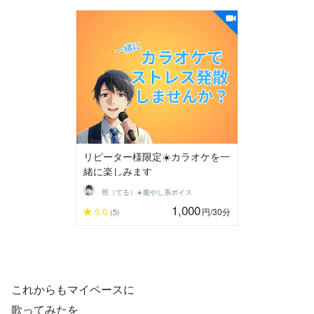
リピーター様限定☀️カラオケを一
緒に楽しみます
照（てる）☀️癒やし系ボイス
1,000
5.0
円
/30分
(5)
これからもマイペースに
歌ってみたを