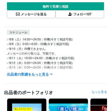
無料で見積り相談
メッセージを送る
フォロー
107
スケジュール
✅8/8（土）14:00〜24:00：待機(今すぐ相談可能)

✅8/9（日）0:00〜6:00：待機(今すぐ相談可能)

✅8/10（月）待機できません。

メッセージのやり取りは、可能です。

✅8/11（火）19:00〜24:00：待機(今すぐ相談可能)

✅8/12（水）0:00〜24:00：待機(今すぐ相談可能)

✅8/13（木）0:00〜24:00：待機(今すぐ相談可能)

✅8/14（金）0:00〜7:00、19:00〜24:00：待機(今すぐ相談可能)

出品者の実績をもっと見る
⭐スケジュールが

　変更になる場合がありますので、

　ご了承ください。

出品者のポートフォリオ
もっと見る
⭐【今すぐ相談可能】と【予約受付中】では、

　すぐにお電話ができるかorできないかの

　違いがあります。
