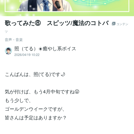
歌ってみた⑧ スピッツ/魔法のコトバ
コンテン
ツ
音声・音楽
照（てる）☀️癒やし系ボイス
2026/04/19 10:22
こんばんは、照(てる)です🌙
気が付けば、もう4月中旬ですね😮
もう少しで、
ゴールデンウイークですが、
皆さんは予定はありますか？