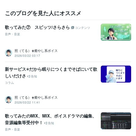
資格・検定
普通自動車第一種運転免許
取得年 : 2013年
このブログを見た人にオススメ
ビジネス・クリエイティブツール
歌ってみた⑦ スピッツ/さらさら
Excel:10年
PowerPoint:10年
Word:10年
コンテンツ
音声・音楽
得意分野
悩み相談・カウンセリング
傾聴力
共感力
優しさ
癒やし
肯定
占い
タロットカード
照（てる）☀️癒やし系ボイス
2026/03/22 03:17
語学力
英語
日常会話レベル
新サービス⭐だから眠りにつくまでそばにいて欲
しいだけさ
告知
コラム
照（てる）☀️癒やし系ボイス
2026/03/22 11:41
歌ってみたのMIX、MIX、ボイスドラマの編集、
音源編集等受付中！
告知
音声・音楽