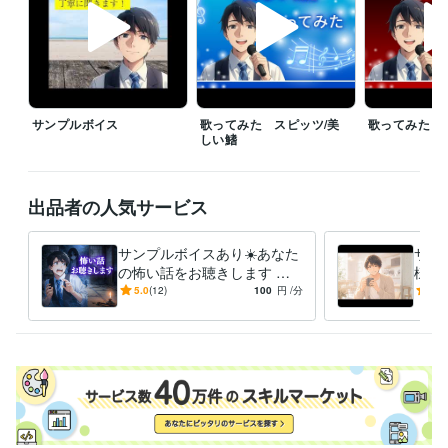
　【予約受付中】の場合は、

　すぐにお電話が繋がりませんので、

　ご注意ください。

⭐【相談中】と表示されている場合は、

　メッセージをいただければ、

サンプルボイス
歌ってみた スピッツ/美
歌ってみた 嵐/
　確認次第ご連絡いたします。

しい鰭
⭐上記スケジュール以外でも、

　お話したい時間などの要望があれば、

出品者の人気サービス
　対応できる場合もありますので、

　お気軽にご連絡いただけたら幸いです。
経験職種
サンプルボイスあり☀️あなた
サン
営業 / 法人営業
経験年数 : 2年
の怖い話をお聴きします ⭕
様の
カスタマーサポート・カスタマーサクセス / カスタマーサポート・ヘ
実体験⭕創作⭕人怖⭕怪談
談・雑
5.0
(12)
100
円
/分
5.0
⭕不思議⭕都市伝説⭕YouT
聞き
ルプデスク
経験年数 : 2年
ube
受賞歴
ココナラ　初出品
ココナラ　レギュラーランク
ココナラ　シルバー
ランク
ココナラ　ゴールドランク 
ココナラ　プラチナランク 
ココ
ナラ　販売実績100件　皆様のおかげです☀️
ココナラ　販売実績200
件　皆様のおかげです☀️