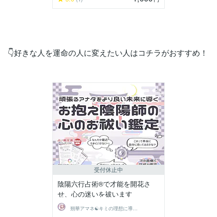
👇好きな人を運命の人に変えたい人はコチラがおすすめ！
受付休止中
陰陽六行占術®で才能を開花さ
せ、心の迷いを祓います
朔華アマネ☯キミの理想に導く陰陽師の占い