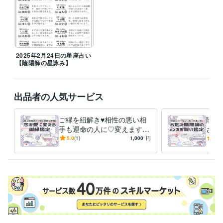
2025年2月24日の星座占い
【陰陽師の星詠み】
出品者の人気サービス
ご縁を紐解き♥相性の悪い相
陰陽
手も運命の人に♡変えます
させ
恋愛・相性・片思い・縁結
タイ
5.0
(1)
1,000
円
5.0
び・親子・家族・夫婦・嫁姑
磨き
ップ