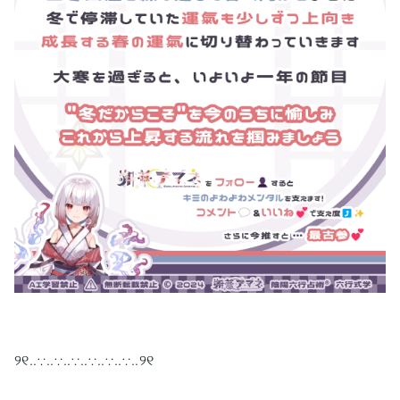
୨୧‥∵‥∵‥∵‥∵‥∵‥∵‥୨୧