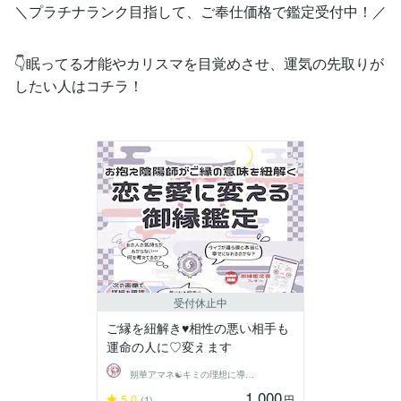
＼プラチナランク目指して、ご奉仕価格で鑑定受付中！／
👇眠ってる才能やカリスマを目覚めさせ、運気の先取りが
したい人はコチラ！
受付休止中
ご縁を紐解き♥相性の悪い相手も
運命の人に♡変えます
朔華アマネ☯キミの理想に導く陰陽師の占い
1,000
5.0
円
(1)