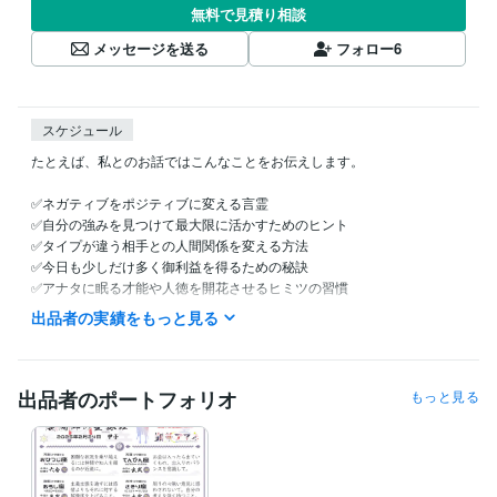
無料で見積り相談
メッセージを送る
フォロー
6
スケジュール
たとえば、私とのお話ではこんなことをお伝えします。

✅ネガティブをポジティブに変える言霊

✅自分の強みを見つけて最大限に活かすためのヒント

✅タイプが違う相手との人間関係を変える方法

✅今日も少しだけ多く御利益を得るための秘訣

✅アナタに眠る才能や人徳を開花させるヒミツの習慣

✅今より自分を好きになり成長させるコツ

出品者の実績をもっと見る
✅忘れられない過去の変えて前に進む裏ワザ

✅人生の悩みや問題から心を守る和の心構え
出品者のポートフォリオ
もっと見る