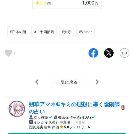
1,000
5.0
円
(9)
#日本の暦
#二十四節気
#大寒
#Vtuber
1
一覧に戻る
朔華アマネ☯キミの理想に導く陰陽師
の占い
本人確認
機密保持契約(NDA)
インボイス発行事業者
未登録
総販売実績
10
評価
5.0
フォロワー
6