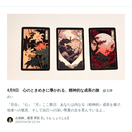
4月9日 心のときめきに導かれる、精神的な成長の旅
記事
占い
『百合』『心』『月』ここ数日、あなたは内なる（精神的）成長を遂げ、
他者への敬意、そして自己への深い尊重の念を育んでいるよ...
占術師＿紫雲 昇臣【しうん しょうしん】
2025/04/08 23:24