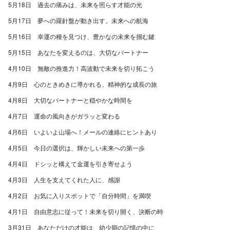
5月18日 過去の痛みは、未来を照らす才能の光
5月17日 夢への羅針盤が動き出す。未来への航海
5月16日 幸運の種を見つけ、豊かなの未来を掴む鍵
5月15日 あなたを変えるのは、大切なパートナー
4月10日 無敵の推進力！高波動で未来を切り拓こう
4月9日 心のときめきに導かれる、精神的な成長の旅
4月8日 大切なパートナーと穏やかな時間を
4月7日 運命の風向きがガラッと変わる
4月6日 いよいよ山場へ！メールの連絡にヒントあり
4月5日 今日の選択は、輝かしい未来への第一歩
4月4日 ドシッと構えて金運を引き寄せよう
4月3日 人生を支えてくれた人に、感謝
4月2日 お気に入りスポットで「自分時間」を満喫
4月1日 自由意志に従って！未来を切り開く、決断の時
3月31日 あなただけの才能は、幼少期の記憶の中に