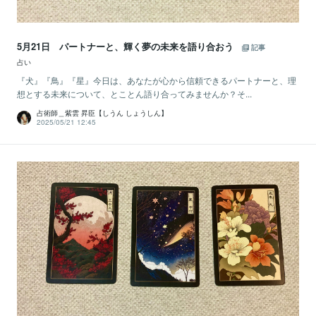
5月21日 パートナーと、輝く夢の未来を語り合おう
記事
占い
『犬』『鳥』『星』今日は、あなたが心から信頼できるパートナーと、理
想とする未来について、とことん語り合ってみませんか？そ...
占術師＿紫雲 昇臣【しうん しょうしん】
2025/05/21 12:45