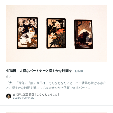
4月8日 大切なパートナーと穏やかな時間を
記事
占い
『犬』『百合』『熊』今日は、そんなあなたにとって一番落ち着ける存在
と、穏やかな時間を過ごしてみませんか？信頼できるパート...
占術師＿紫雲 昇臣【しうん しょうしん】
2025/04/08 04:22