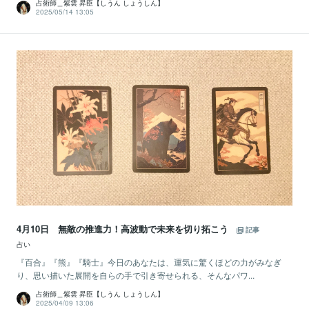
占術師＿紫雲 昇臣【しうん しょうしん】
2025/05/14 13:05
4月10日 無敵の推進力！高波動で未来を切り拓こう
記事
占い
『百合』『熊』『騎士』今日のあなたは、運気に驚くほどの力がみなぎ
り、思い描いた展開を自らの手で引き寄せられる、そんなパワ...
占術師＿紫雲 昇臣【しうん しょうしん】
2025/04/09 13:06