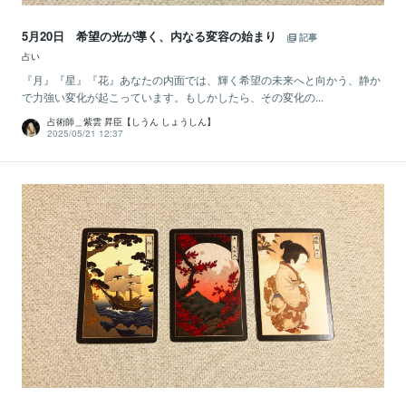
5月20日 希望の光が導く、内なる変容の始まり
記事
占い
『月』『星』『花』あなたの内面では、輝く希望の未来へと向かう、静か
で力強い変化が起こっています。もしかしたら、その変化の...
占術師＿紫雲 昇臣【しうん しょうしん】
2025/05/21 12:37