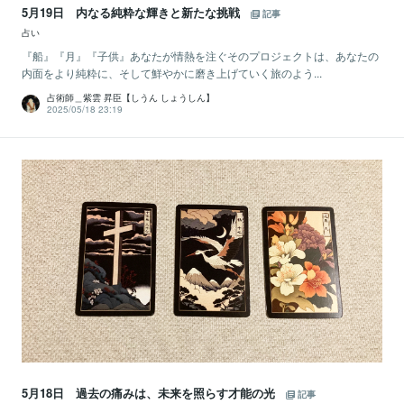
5月19日 内なる純粋な輝きと新たな挑戦
記事
占い
『船』『月』『子供』あなたが情熱を注ぐそのプロジェクトは、あなたの
内面をより純粋に、そして鮮やかに磨き上げていく旅のよう...
占術師＿紫雲 昇臣【しうん しょうしん】
2025/05/18 23:19
5月18日 過去の痛みは、未来を照らす才能の光
記事