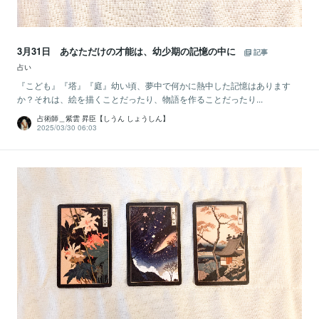
3月31日 あなただけの才能は、幼少期の記憶の中に
記事
占い
『こども』『塔』『庭』幼い頃、夢中で何かに熱中した記憶はあります
か？それは、絵を描くことだったり、物語を作ることだったり...
占術師＿紫雲 昇臣【しうん しょうしん】
2025/03/30 06:03