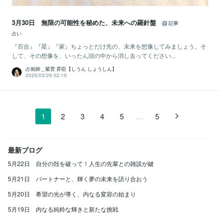
3月30日 無限の可能性を秘めた、未来への羅針盤
記事
占い
『百合』『星』『家』ちょっとだけ先の、未来を想像してみましょう。そ
して、その想像を、いったん頭の中から消し去ってください...
占術師＿紫雲 昇臣【しうん しょうしん】
2025/03/29 02:10
…
1
2
3
4
5
5
最新ブログ
5月22日 自分の殻を破って！人生の先輩との雑談が鍵
5月21日 パートナーと、輝く夢の未来を語り合おう
5月20日 希望の光が導く、内なる変容の始まり
5月19日 内なる純粋な輝きと新たな挑戦