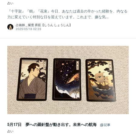
占い
『十字架』『鶴』『花束』今日、あなたは過去の辛かった経験を、内なる
力に変えていく特別な日を迎えています。これまで、嫌な気...
占術師＿紫雲 昇臣【しうん しょうしん】
2025/05/18 02:23
5月17日 夢への羅針盤が動き出す。未来への航海
記事
占い