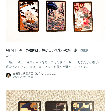
4月5日 今日の選択は、輝かしい未来への第一歩
記事
占い
『船』『道』『花束』自信を持ってください。今日、あなたが心惹かれ、
選ぼうとしている道は、きっと良い結果へと繋がっていくで...
占術師＿紫雲 昇臣【しうん しょうしん】
2025/04/04 10:39