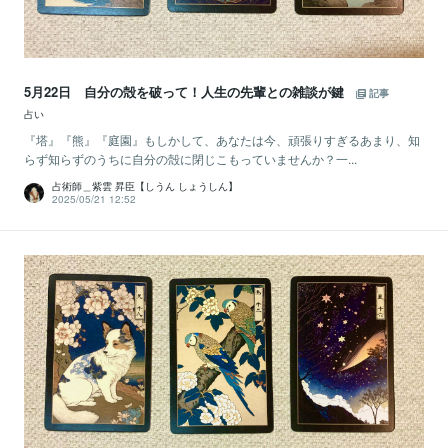
5月22日 自分の殻を破って！人生の先輩との雑談が鍵
記事
占い
『塔』『熊』『庭園』もしかして、あなたは今、頑張りすぎるあまり、知
らず知らずのうちに自分の殻に閉じこもっていませんか？一...
占術師＿紫雲 昇臣【しうん しょうしん】
2025/05/21 12:52