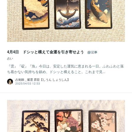
4月4日 ドシッと構えて金運を引き寄せよう
記事
占い
『雲』『碇』『魚』今日は、安定した運気に恵まれる一日。ふわふわと落
ち着かない気持ちを鎮め、ドシッと構えること。これまで見...
占術師＿紫雲 昇臣【しうん しょうしん】
2025/04/03 12:53