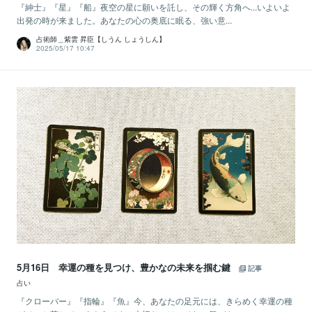
『紳士』『星』『船』夜空の星に願いを託し、その輝く方角へ...いよいよ
出発の時が来ました。あなたの心の奥底に眠る、強い意...
占術師＿紫雲 昇臣【しうん しょうしん】
2025/05/17 10:47
5月16日 幸運の種を見つけ、豊かなの未来を掴む鍵
記事
占い
『クローバー』『指輪』『魚』今、あなたの足元には、きらめく幸運の種