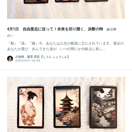
4月1日 自由意志に従って！未来を切り開く、決断の時
記事
占い
『船』『道』『鎌』今、あなたは人生の岐路に立たされています。過去の
あなたが選び、歩んできた道が、いつの間にか分岐点に差し...
占術師＿紫雲 昇臣【しうん しょうしん】
2025/04/01 02:09