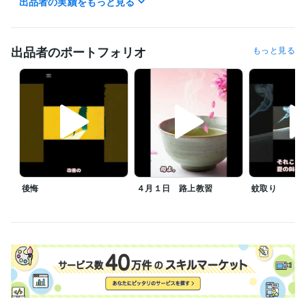
出品者の実績をもっと見る
職歴
東芳工業株式会社
2018年12月 ~ 2024年11月
出品者のポートフォリオ
もっと見る
受賞歴
「仕事」「記憶」「黄色い花」など
資格・検定
原動機付自転車免許
取得年 : 2021年
ビジネス・クリエイティブツール
ChatGPT:1年
得意分野
ライティング・翻訳
You Tube動画等を約200本作成♪
後悔
４月１日 路上教習
蚊取り
学歴
明海大学
1995年3月 ~ 1999年2月
語学力
英語
日常会話レベル