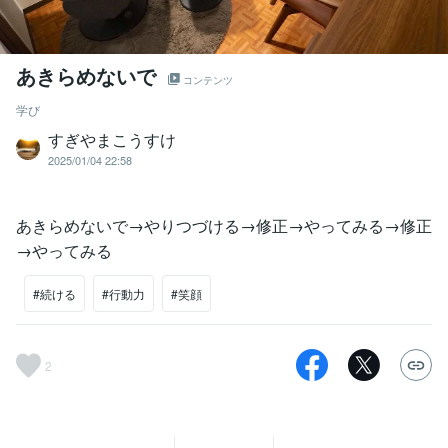
あきらめないで
コンテンツ
学び
すぎやまこうすけ
2025/01/04 22:58
あきらめないで→やりつづける→修正→やってみる→修正
→やってみる
#続ける
#行動力
#笑顔
2