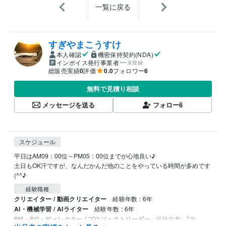
一覧に戻る
すぎやまこうすけ
本人確認
機密保持契約(NDA)
インボイス発行事業者
未登録
総販売実績
0
評価
0.0
フォロワー
6
無料で見積り相談
メッセージを送る
フォロー
6
スケジュール
平日はAM09：00位～PM05：00位までが心地良い♪

土日もOK汗ですが、なんだかんだ他のことをやっている時間が多めです
経験職種
クリエイター / 動画クリエイター
経験年数 : 6年
AI・機械学習 / AIライター
経験年数 : 6年
PM・PO・ディレクター / プロジェクトリーダー
経験年数 : 7年