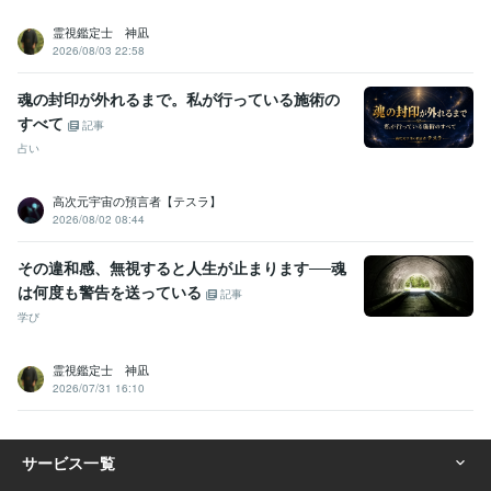
霊視鑑定士 神凪
2026/08/03 22:58
魂の封印が外れるまで。私が行っている施術の
すべて
記事
占い
高次元宇宙の預言者【テスラ】
2026/08/02 08:44
その違和感、無視すると人生が止まります──魂
は何度も警告を送っている
記事
学び
霊視鑑定士 神凪
2026/07/31 16:10