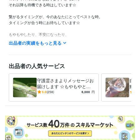
それ以降も待機できる時はしています☆

繋がるタイミングが、今のあなたにとってベストな時。

タイミングが合う時にお待ちしています☆

もやもやしたり、不安になったり、

一人ではどうしようもない時に、

出品者の実績をもっと見る
「拠り所」「駆け込み寺」と表現してくださる方もいらっしゃいまし
た。

迷いやもやもやが、

出品者の人気サービス
気づきや「楽になるきっかけ」へと変わることがあります。

気持ちの切り替わりの、ひとつのきっかけになれたら嬉しいです。

守護霊さまよりメッセージお
自分
届けします ☆もやもやと不
癒し
ブログでは、湧いてきた言葉を綴っています。

安でいっぱいの方へ一言☆
リス
5.0
(258)
6,000
円
5.0
自然の中にいる時間や、写真を撮った瞬間なども、

ませ
そのままの感覚で載せています。

へ
皆さまからのご感想は、

同じような状況にいる方の支えになることもあります。

それぞれの気づきが、

誰かのきっかけになれば嬉しく思います。
