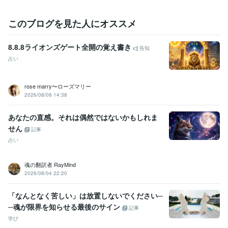
ベストなタイミングで繋がれることを、

心より楽しみにしています。
このブログを見た人にオススメ
経験職種
営業 / 営業事務・アシスタント
経験年数 : 2年
事務・ビジネスサポート / 事務（一般事務）
経験年数 : 9年
8.8.8ライオンズゲート全開の覚え書き
告知
ライフスタイル・その他 / 占い師
経験年数 : 10年
占い
ライフスタイル・その他 / カウンセラー・コーチ
経験年数 : 10年
資格・検定
rose marry〜ローズマリー
実用英語技能検定準1級
取得年 : 1992年
2026/08/08 14:38
認定レイキヒーラー
取得年 : 2010年
あなたの直感。それは偶然ではないかもしれま
得意分野
せん
記事
悩み相談・カウンセリング
クリスタルカードリーディング
占い
語学力
英語
日常会話レベル
魂の翻訳者 RayMind
2026/08/04 22:20
「なんとなく苦しい」は放置しないでください─
─魂が限界を知らせる最後のサイン
記事
学び