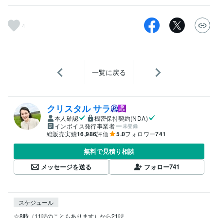
4
一覧に戻る
クリスタル サラ
本人確認
機密保持契約(NDA)
インボイス発行事業者
未登録
総販売実績
16,986
評価
5.0
フォロワー
741
無料で見積り相談
メッセージを送る
フォロー
741
スケジュール
☆8時（11時のこともあります）から21時
