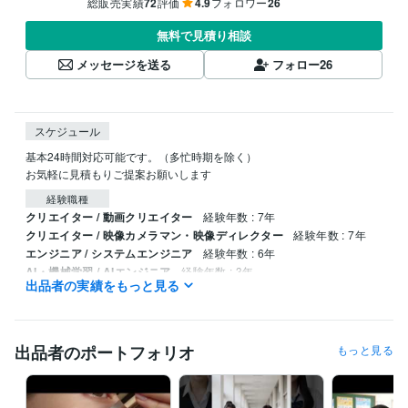
総販売実績
72
評価
4.9
フォロワー
26
無料で見積り相談
メッセージを送る
フォロー
26
スケジュール
基本24時間対応可能です。（多忙時期を除く）

お気軽に見積もりご提案お願いします
経験職種
クリエイター / 動画クリエイター
経験年数 : 7年
クリエイター / 映像カメラマン・映像ディレクター
経験年数 : 7年
エンジニア / システムエンジニア
経験年数 : 6年
AI・機械学習 / AIエンジニア
経験年数 : 3年
出品者の実績をもっと見る
マーケティング / 広告・宣伝・プロモーション
経験年数 : 5年
受賞歴
プラチナランク達成
出品者のポートフォリオ
もっと見る
資格・検定
G検定（ジェネラリスト検定）
取得年 : 2024年