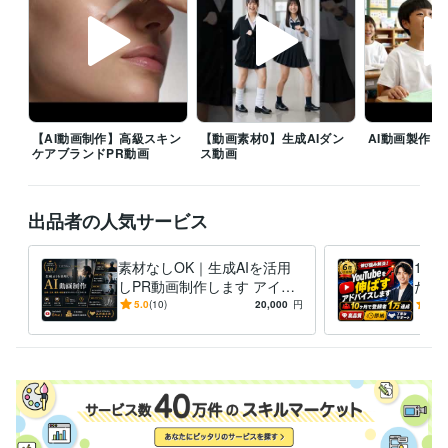
ITパスポート
取得年 : 2016年
ビジネス・クリエイティブツール
Adobe Premiere Pro:7年
ChatGPT:3年
Adobe Photoshop:3年
Filmora:3年
Adobe Illustrator:3年
Canva:1年
Adobe Fresco:4年
Adobe After Effects:1年
GarageBand:1年
OBS Studio:7年
PowerPoint:10年
Word:10年
Google Analytics:7年
Power Automate:3年
【AI動画制作】高級スキン
Qlik Sense:3年
【動画素材0】生成AIダン
Asana:3年
Adobe Firefly:3年
AI動画製作
ケアブランドPR動画
ス動画
Logic Pro:0年
その他ツール
ChatGPT:0年
出品者の人気サービス
得意分野
素材なしOK｜生成AIを活用
1年以
動画編集・映像制作
YouTube動画編集
しPR動画制作します アイデ
た私
結婚式動画
PR動画
広告
YouTube
TikTok
ショート動画
ア0から企画、生成、編集、
始め
リール動画
Instagram
X
バズ
5.0
(10)
20,000
円
5.0
生成AI活用・開発・制作
生成AI動画製作
納品までをサポートします
アド
YouTube
PR動画
動画広告
TikTok
Instagram
X
AIYouTuber
AIおばあちゃん
研修
教育
語学力
英語
日常会話レベル