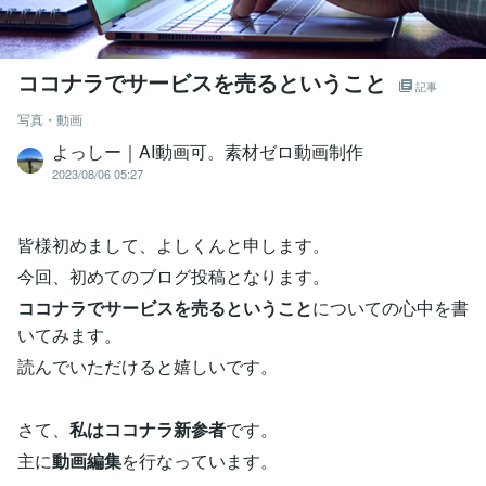
ココナラでサービスを売るということ
記事
写真・動画
よっしー｜AI動画可。素材ゼロ動画制作
2023/08/06 05:27
皆様初めまして、よしくんと申します。
今回、初めてのブログ投稿となります。
ココナラでサービスを売るということ
についての心中を書
いてみます。
読んでいただけると嬉しいです。
さて、
私はココナラ新参者
です。
主に
動画編集
を行なっています。