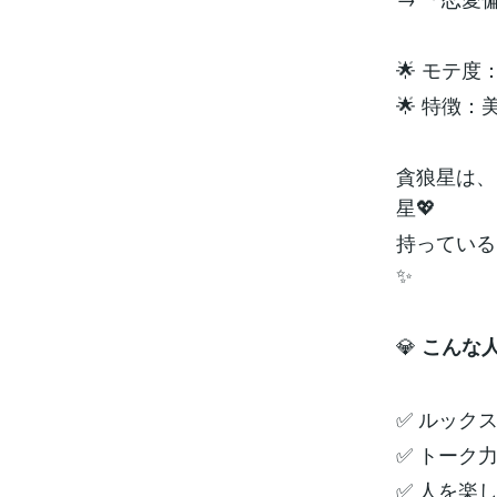
🌟 モテ
🌟 特徴
貪狼星は、
星💖
持ってい
✨
💎
こんな
✅ ルック
✅ トーク
✅ 人を楽