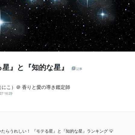
る星』と『知的な星』
記事
（にこ）＠ 香りと愛の導き鑑定師
27 16:29
ていたらうれしい！ 『モテる星』と『知的な星』ランキング 💡