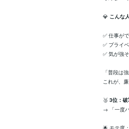
💎
こんな
✅ 仕事が
✅ プライ
✅ 気が強
「普段は強
これが、廉
🥉
3位：
→ 「一度
🌟 モテ