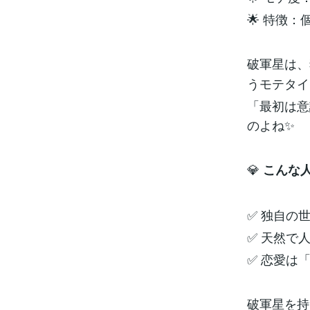
🌟 特徴
破軍星は、
うモテタイ
「最初は意
のよね✨
💎
こんな
✅ 独自の
✅ 天然で
✅ 恋愛は
破軍星を持