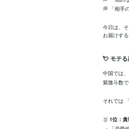
💭 「相
今日は、そ
お届けする
💘 モテ
中国では、
紫微斗数で
それでは 
🥇
1位：
→ 「恋愛