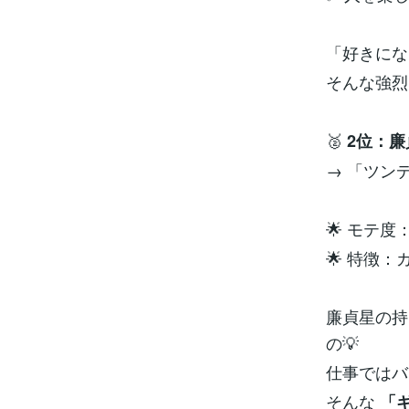
「好きにな
そんな強烈
🥈
2位：
→ 「ツン
🌟 モテ
🌟 特徴
廉貞星の持
の💡
仕事ではバ
そんな
「