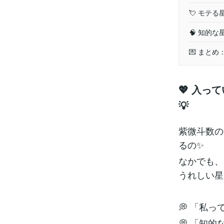
💘 モテ
🧠 知的な
💌 まと
💖 入
💡
紫微斗数の
るの✨
なかでも、
うれしい星
💭 「私
💭 「知