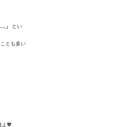
とい
た…」
てことも多い
よ💖