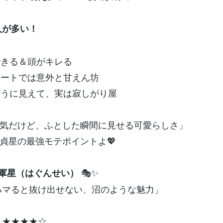
人が多い！
できる＆頭がキレる
ベートでは意外と甘えん坊
そうに見えて、実は寂しがり屋
気だけど、ふとした瞬間に見せる可愛らしさ」
貞星の最強モテポイントよ💖
🎭✨
破軍星（はぐんせい）
ハマると抜け出せない、沼のような魅力」
度：★★★★☆