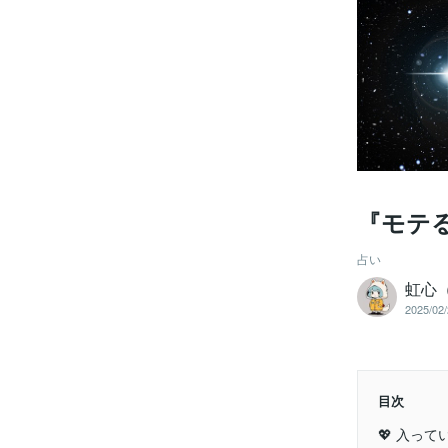
『モテ
占い
虹心
2025/02/
目次
💖 入っ