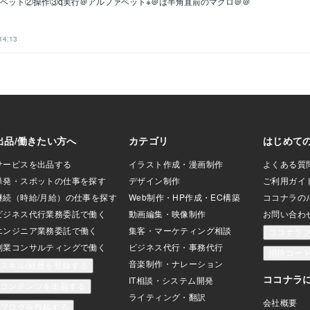
ァベット②操作③q実行＠アルファベット※＠は半角直前のマクロ＠＠
14:13