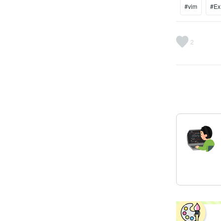
#vim
#Ex
2