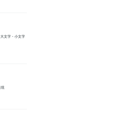
へn大文字・小文字
表現