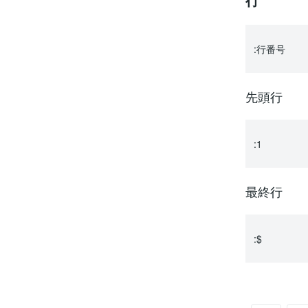
:行番号
先頭行
:1
最終行
:$