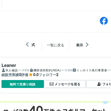
式
一覧に戻る
表示
Leaner
本人確認
機密保持契約(NDA)
インボイス発行事業者
未登録
未登録
0
0.0
2
総販売実績
評価
フォロワー
メッセージを送る
フォ
無料で見積り相談