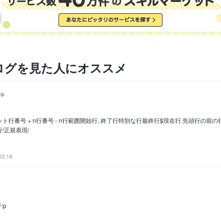
ログを見た人にオススメ
事
ト行番号 + n行番号 - n行範囲開始行, 終了行特別な行最終行$現在行.先頭行の前
/正規表現/
22:18
:p