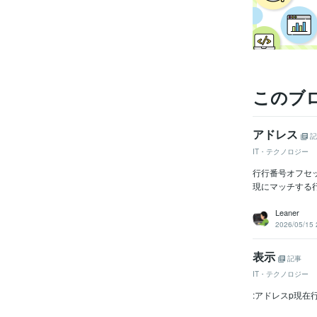
このブ
アドレス
記
IT・テクノロジー
行行番号オフセッ
現にマッチする行
Leaner
2026/05/15 
表示
記事
IT・テクノロジー
:アドレスp現在行