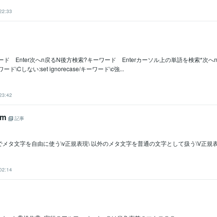
22:33
ード Enter次へn戻るN後方検索?キーワード Enterカーソル上の単語を検索*次
\Cしない:set ignorecase/キーワード\c強...
23:42
im
記事
メタ文字を自由に使う\v正規表現\ 以外のメタ文字を普通の文字として扱う\V正規
02:14