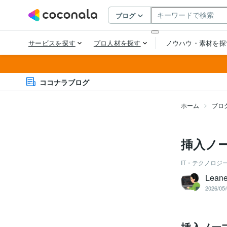
ココナラブログ
ホーム
ブロ
挿入ノ
IT・テクノロジ
Leane
2026/05/
挿入ノー