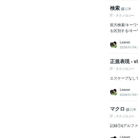
検索
記事
IT・テクノロジー
前方検索/キーワ
を区別する/キーワード
Leaner
2026/01/04 
正規表現 - v
IT・テクノロジー
エスケープなしで
Leaner
2026/01/30 
マクロ
記事
IT・テクノロジー
記録①qアルフ
Leaner