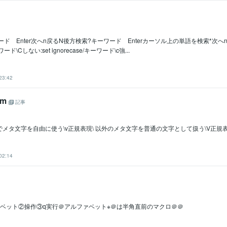
ード Enter次へn戻るN後方検索?キーワード Enterカーソル上の単語を検索*次
\Cしない:set ignorecase/キーワード\c強...
23:42
im
記事
メタ文字を自由に使う\v正規表現\ 以外のメタ文字を普通の文字として扱う\V正規
02:14
ァベット②操作③q実行＠アルファベット※＠は半角直前のマクロ＠＠