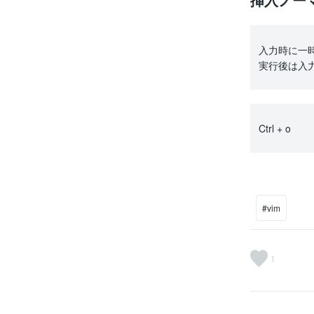
入力時に一
実行後は入
Ctrl + o
#vim
1