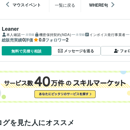
マウスイベント
一覧に戻る
WHERE句
Leaner
本人確認
機密保持契約(NDA)
インボイス発行事業者
未登録
未登録
0
0.0
2
総販売実績
評価
フォロワー
メッセージを送る
フォ
無料で見積り相談
ログを見た人にオススメ