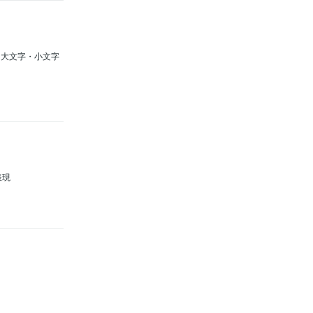
へn大文字・小文字
表現