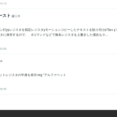
14:13
ペースト
記事
ン行yyレジスタを指定レジスタyモーションコピーしたテキストを貼り付けp"0p※ 
タに保存するので、 dコマンドなどで無名レジスタを上書きした場合も０...
23:55
事
ットレジスタの中身を表示:reg "アルファベット
06:45