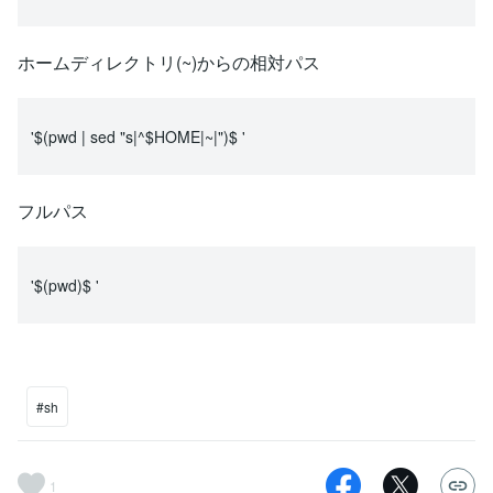
ホームディレクトリ(~)からの相対パス
'$(pwd | sed "s|^$HOME|~|")$ '
フルパス
'$(pwd)$ '
#sh
1