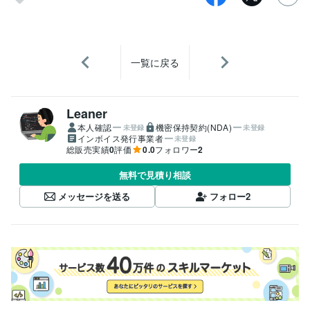
一覧に戻る
Leaner
本人確認
機密保持契約(NDA)
未登録
未登録
インボイス発行事業者
未登録
総販売実績
0
評価
0.0
フォロワー
2
無料で見積り相談
メッセージを送る
フォロー
2