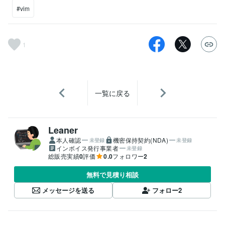
#vim
1
一覧に戻る
Leaner
本人確認
機密保持契約(NDA)
未登録
未登録
インボイス発行事業者
未登録
総販売実績
0
評価
0.0
フォロワー
2
無料で見積り相談
メッセージを送る
フォロー
2