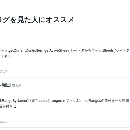
ログを見た人にオススメ
.getCurrentController().getActiveSheet()シート名からブック.Sheets["シー
ート名シ...
07:07
ル範囲
記事
llRangeByName("名前")named_ranges = ブック.NamedRanges名前付きセル範囲 =
t名前付きセ...
13:20