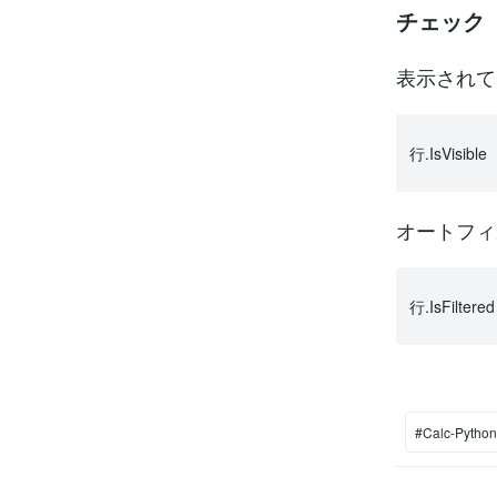
チェック
表示されて
行.IsVisible
オートフィ
行.IsFiltered
#Calc-Python