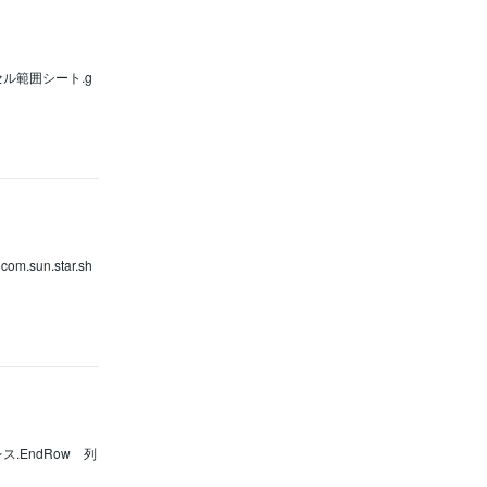
付きセル範囲シート.g
m.sun.star.sh
レス.EndRow 列