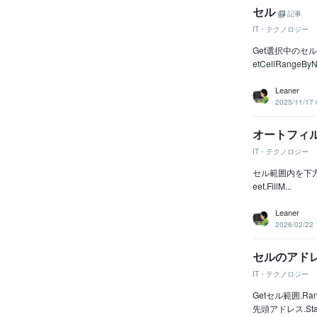
セル
記事
IT・テクノロジー
Get選択中のセルブッ
etCellRangeByN
Leaner
2025/11/17 
オートフィ
IT・テクノロジー
セル範囲内を下方向に同じ値
eet.FillM...
Leaner
2026/02/22 
セルのアド
IT・テクノロジー
Getセル範囲.Ra
先頭アドレス.Star