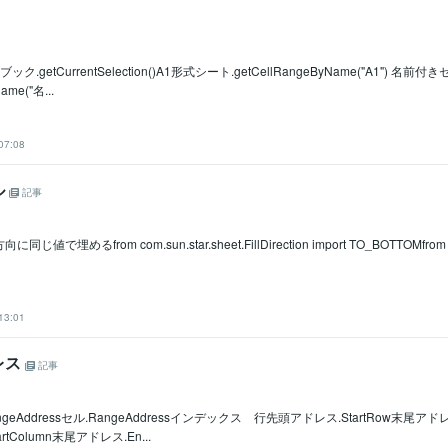
ク.getCurrentSelection()A1形式シート.getCellRangeByName("A1") 名前
ame("名...
07:08
ル
記事
で埋めるfrom com.sun.star.sheet.FillDirection import TO_BOTTOMfrom co
13:01
レス
記事
ngeAddressセル.RangeAddressインデックス 行先頭アドレス.StartRow末尾アド
tColumn末尾アドレス.En...