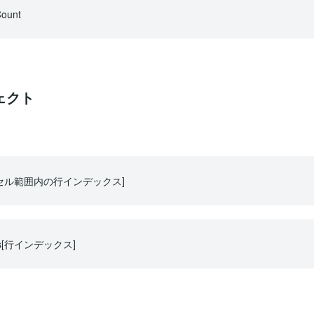
ount
ェクト
s[セル範囲内の行インデックス]
s[行インデックス]