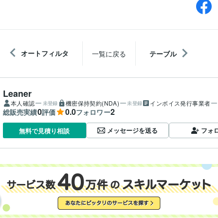
オートフィルタ
一覧に戻る
テーブル
Leaner
本人確認
機密保持契約(NDA)
インボイス発行事業者
未登録
未登録
0
0.0
2
総販売実績
評価
フォロワー
メッセージを送る
フォ
無料で見積り相談