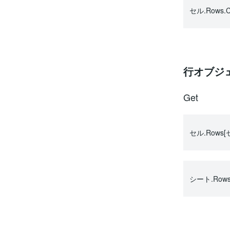
セル.Rows.C
行オブジ
Get
セル.Row
シート.Row