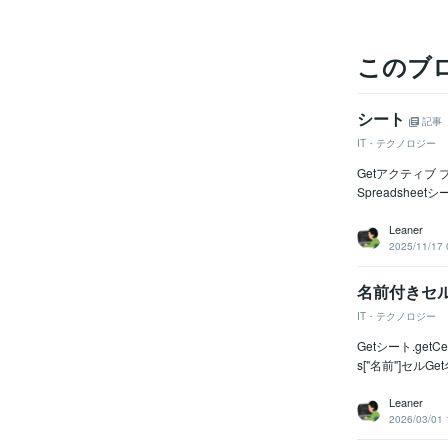
このブ
シート
記事
IT・テクノロジー
Getアクティブ ブック
Spreadsheetシ
Leaner
2025/11/17 
名前付きセ
IT・テクノロジー
Getシート.getCe
s["名前"]セルGe
Leaner
2026/03/01 