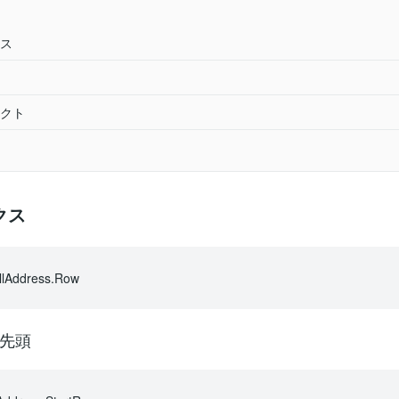
ス
クト
クス
Address.Row
先頭