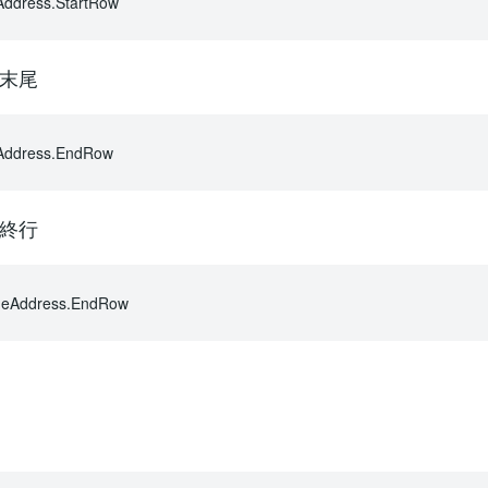
dress.StartRow
末尾
ddress.EndRow
終行
Address.EndRow