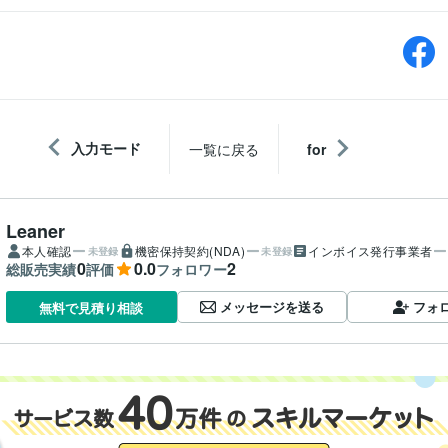
入力モード
一覧に戻る
for
Leaner
本人確認
機密保持契約(NDA)
インボイス発行事業者
未登録
未登録
0
0.0
2
総販売実績
評価
フォロワー
メッセージを送る
フォ
無料で見積り相談