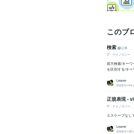
このブ
検索
記事
IT・テクノロジー
前方検索/キーワ
を区別する/キーワード
Leaner
2026/01/04 
正規表現 - v
IT・テクノロジー
エスケープなしで
Leaner
2026/01/30 