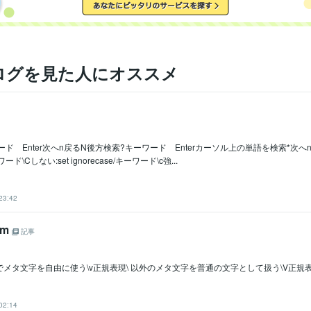
ログを見た人にオススメ
ード Enter次へn戻るN後方検索?キーワード Enterカーソル上の単語を検索*次
\Cしない:set ignorecase/キーワード\c強...
23:42
im
記事
メタ文字を自由に使う\v正規表現\ 以外のメタ文字を普通の文字として扱う\V正規
02:14