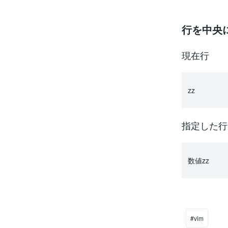
行を中央
現在行
zz
指定した行
数値zz
#vim