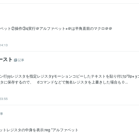
ァベット②操作③q実行＠アルファベット※＠は半角直前のマクロ＠＠
14:13
ペースト
記事
ン行yyレジスタを指定レジスタyモーションコピーしたテキストを貼り付けp"0p※ 
タに保存するので、 dコマンドなどで無名レジスタを上書きした場合も０...
23:55
事
ットレジスタの中身を表示:reg "アルファベット