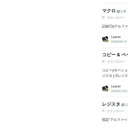
マクロ
記事
IT・テクノロジー
記録①qアルフ
Leaner
2026/06/19 
コピー & 
IT・テクノロジー
コピーyモーショ
ジスタと0レジス
Leaner
2026/01/04 
レジスタ
記
IT・テクノロジー
指定"アルファベ