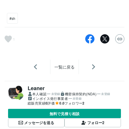
#sh
1
一覧に戻る
Leaner
本人確認
機密保持契約(NDA)
未登録
未登録
インボイス発行事業者
未登録
総販売実績
0
評価
0.0
フォロワー
2
無料で見積り相談
メッセージを送る
フォロー
2