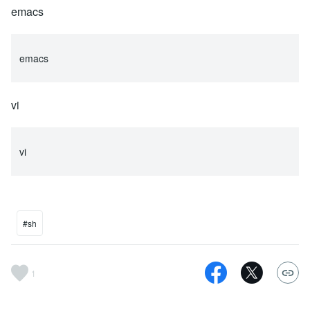
emacs
emacs
vi
vi
#sh
1