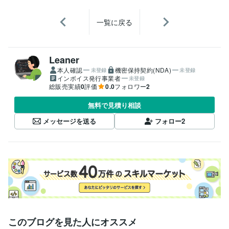
一覧に戻る
Leaner
本人確認
機密保持契約(NDA)
未登録
未登録
インボイス発行事業者
未登録
総販売実績
0
評価
0.0
フォロワー
2
無料で見積り相談
メッセージを送る
フォロー
2
このブログを見た人にオススメ