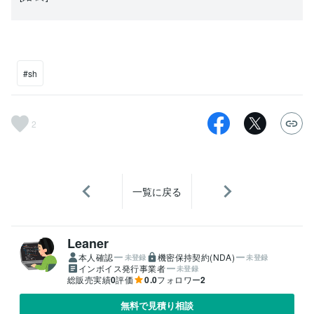
#sh
2
一覧に戻る
Leaner
本人確認
機密保持契約(NDA)
未登録
未登録
インボイス発行事業者
未登録
総販売実績
0
評価
0.0
フォロワー
2
無料で見積り相談