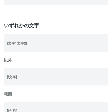
いずれかの文字
[文字1文字2]
以外
[!文字]
範囲
[始-終]