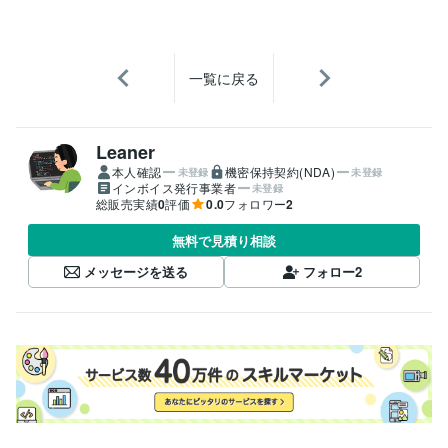
一覧に戻る
Leaner
本人確認
機密保持契約(NDA)
未登録
未登録
インボイス発行事業者
未登録
総販売実績
0
評価
0.0
フォロワー
2
無料で見積り相談
メッセージを送る
フォロー
2