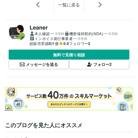
一覧に戻る
Leaner
本人確認
機密保持契約(NDA)
未登録
未登録
インボイス発行事業者
未登録
総販売実績
0
評価
0.0
フォロワー
2
無料で見積り相談
メッセージを送る
フォロー
2
このブログを見た人にオススメ