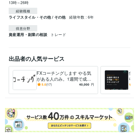
13時～26時
経験職種
ライフスタイル・その他 / その他
経験年数 : 6年
得意分野
資産運用・副業の相談
トレード
出品者の人気サービス
FXコーチングします やる気
全通
がある人のみ。1週間で成長
りス
しましょう！
誰で
5.0
(17)
40,000
円
4.7
践で