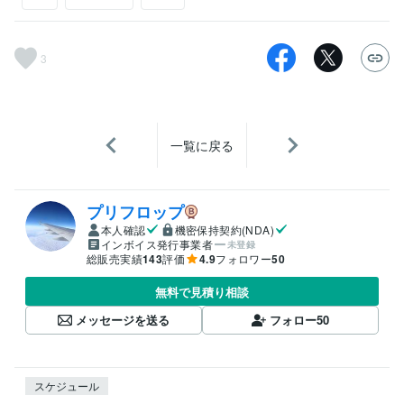
3
一覧に戻る
プリフロップ
本人確認
機密保持契約(NDA)
インボイス発行事業者
未登録
総販売実績
143
評価
4.9
フォロワー
50
無料で見積り相談
メッセージを送る
フォロー
50
スケジュール