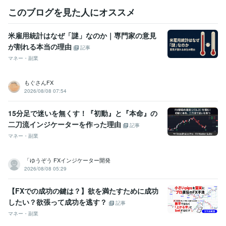
このブログを見た人にオススメ
米雇用統計はなぜ「謎」なのか｜専門家の意見
が割れる本当の理由
記事
マネー・副業
もぐさんFX
2026/08/08 07:54
15分足で迷いを無くす！『初動』と『本命』の
二刀流インジケーターを作った理由
記事
マネー・副業
​「ゆうぞう FXインジケーター開発
2026/08/08 05:29
【FXでの成功の鍵は？】欲を満たすために成功
したい？欲張って成功を逃す？
記事
マネー・副業