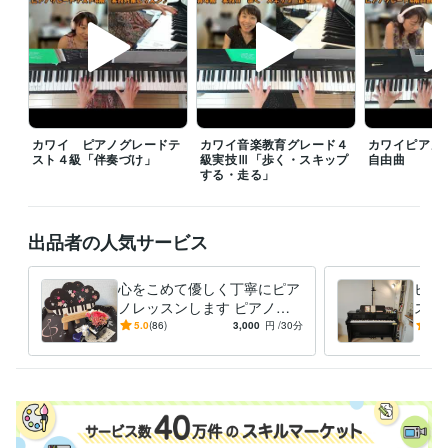
株式会社ＤｏｒｅｍｉＮｏｔｅ
2020年6月 ~ 現在
一般財団法人ヤマハ音楽振興会
2014年3月 ~ 2019年2月
2004年4
月 ~ 2020年3月
受賞歴
日本クラシック音楽コンクールピアノ部門全国大会入選
日本クラシ
ック音楽コンクールピアノ部門全国大会入選
カワイ ピアノグレードテ
カワイ音楽教育グレード４
カワイピアノ
スト４級「伴奏づけ」
級実技Ⅲ「歩く・スキップ
自由曲
得意分野
する・走る」
オンラインレッスン・習い事
ピアノソルフェージュアレンジ作曲
オンラインレッスン
学歴
出品者の人気サービス
東京音楽大学
2000年3月 ~ 2003年2月
心をこめて優しく丁寧にピア
ピア
ノレッスンします ピアノを
ス動
楽しみたい全ての方へオーダ
用の
5.0
(86)
3,000
円
/30分
5.0
ーメイドレッスンします
てお