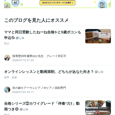
このブログを見た人にオススメ
ママと同日受験したねーね合格✨と5歳ポコンも
申込💦
記事
学び
指導歴23年優華ゆか先生 グレード対応可
2026/07/12 01:20
オンラインレッスンと動画添削、どちらがあなた向き？
記事
音声・音楽
音の鍵キアーヴェピアノ＠ピアノ添削専門
2026/07/24 04:17
合格シリーズ②カワイグレード「伴奏づけ」動
画つき😊
記事
学び