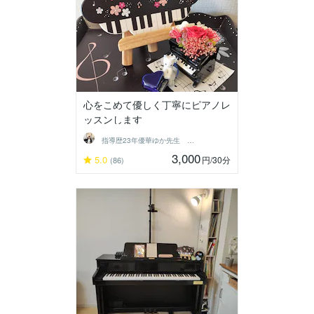
心をこめて優しく丁寧にピアノレ
ッスンします
指導歴23年優華ゆか先生 グレード対応可
3,000
5.0
円
/30分
(86)