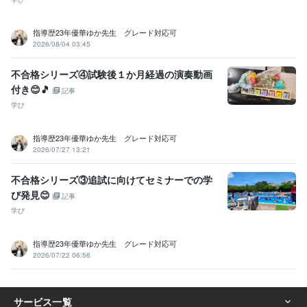
指導歴23年優華ゆか先生 グレード対応可
2026/08/04 03:45
不合格シリーズ④試験後１か月経過の演奏動画
付き😊🎵
記事
学び
指導歴23年優華ゆか先生 グレード対応可
2026/07/27 13:21
不合格シリーズ③追試に向けてセミナーでの学
び発見😊
記事
学び
指導歴23年優華ゆか先生 グレード対応可
2026/07/22 06:56