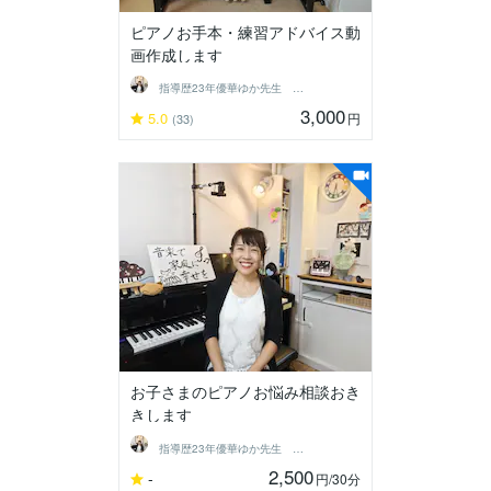
ピアノお手本・練習アドバイス動
画作成します
指導歴23年優華ゆか先生 グレード対応可
3,000
5.0
円
(33)
お子さまのピアノお悩み相談おき
きします
指導歴23年優華ゆか先生 グレード対応可
2,500
-
円
/30分