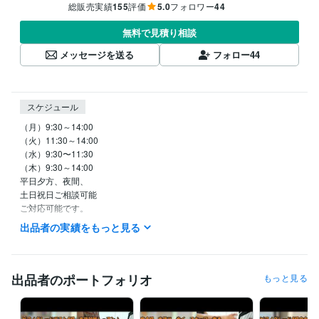
総販売実績
155
評価
5.0
フォロワー
44
無料で見積り相談
メッセージを送る
フォロー
44
スケジュール
（月）9:30～14:00

（火）11:30～14:00

（水）9:30〜11:30

（木）9:30～14:00

平日夕方、夜間、

土日祝日ご相談可能

ご対応可能です。
出品者の実績をもっと見る
経験職種
クリエイター / 音楽家・作曲家・作詞家
経験年数 : 21年
ライフスタイル・その他 / 講師・インストラクター
経験年数 : 21年
出品者のポートフォリオ
もっと見る
職歴
ヤマハ音楽教室システム講師
2003年3月 ~ 2023年7月
2007年4月
~ 2020年7月