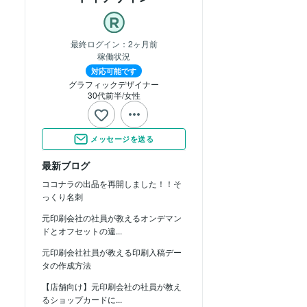
最終ログイン：
2ヶ月前
稼働状況
対応可能です
グラフィックデザイナー
30代前半
女性
メッセージを送る
最新ブログ
ココナラの出品を再開しました！！そ
っくり名刺
元印刷会社の社員が教えるオンデマン
ドとオフセットの違...
元印刷会社社員が教える印刷入稿デー
タの作成方法
【店舗向け】元印刷会社の社員が教え
るショップカードに...