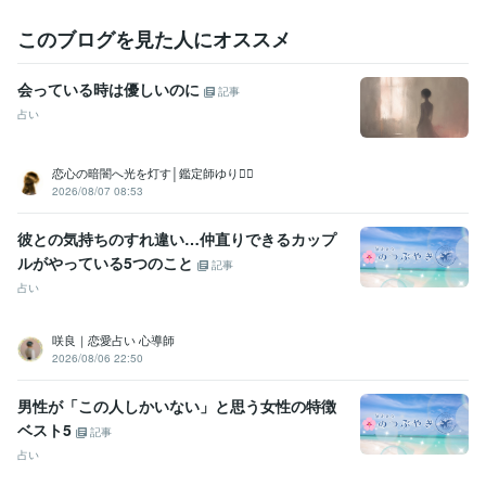
このブログを見た人にオススメ
会っている時は優しいのに
記事
占い
恋心の暗闇へ光を灯す│鑑定師ゆり❁⃘
2026/08/07 08:53
彼との気持ちのすれ違い…仲直りできるカップ
ルがやっている5つのこと
記事
占い
咲良｜恋愛占い 心導師
2026/08/06 22:50
男性が「この人しかいない」と思う女性の特徴
ベスト5
記事
占い