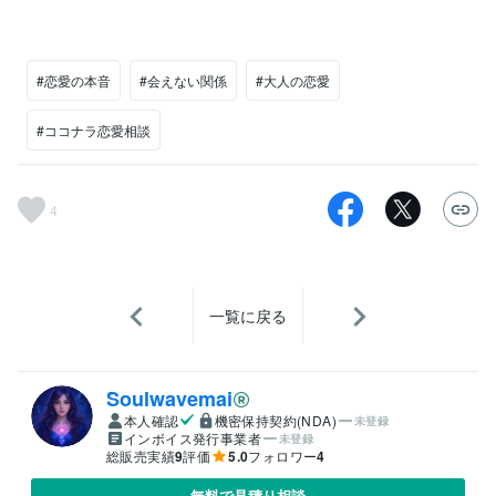
#恋愛の本音
#会えない関係
#大人の恋愛
#ココナラ恋愛相談
4
一覧に戻る
Soulwavemai
本人確認
機密保持契約(NDA)
未登録
インボイス発行事業者
未登録
総販売実績
9
評価
5.0
フォロワー
4
無料で見積り相談