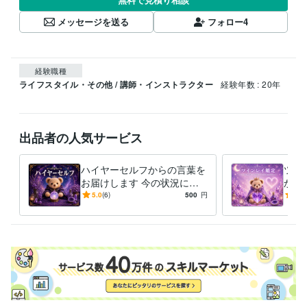
メッセージを送る
フォロー
4
経験職種
ライフスタイル・その他 / 講師・インストラクター
経験年数 : 20年
出品者の人気サービス
ハイヤーセルフからの言葉を
ツイ
お届けします 今の状況にそ
かに
っと寄り添うメッセージです
揺れ
5.0
(6)
500
円
5.0